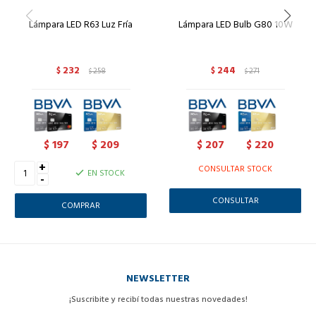
Lámpara LED R63 Luz Fría
Lámpara LED Bulb G80 10W
232
244
$
258
$
271
$
$
197
209
207
220
$
$
$
$
+
CONSULTAR STOCK
EN STOCK
-
CONSULTAR
NEWSLETTER
¡Suscribite y recibí todas nuestras novedades!