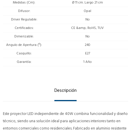
Medidas (Cm)
Ø 11 cm. Largo 21 cm
Difusor
Opal
Driver Regulable
No
Certificados
CE &amp; RoHS, TUV
Dimerizable
No
Angulo de Apertura (º)
240
Casquillo
E27
Garantía
1 Año
Descripción
Este proyector LED independiente de 40W combina funcionalidad y diseño
técnico, siendo una solución ideal para aplicaciones interiores tanto en
entornos comerciales como residenciales. Fabricado en aluminio resistente