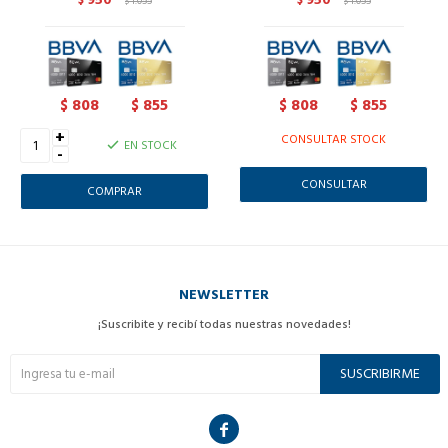
$
1.055
$
1.055
$
$
808
855
808
855
$
$
$
$
+
CONSULTAR STOCK
EN STOCK
-
CONSULTAR
NEWSLETTER
¡Suscribite y recibí todas nuestras novedades!
SUSCRIBIRME
