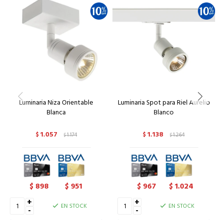
Luminaria Niza Orientable
Luminaria Spot para Riel Aurelio
Blanca
Blanco
1.057
1.138
$
1.174
$
1.264
$
$
898
951
967
1.024
$
$
$
$
+
+
EN STOCK
EN STOCK
-
-