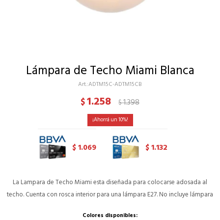
Lámpara de Techo Miami Blanca
ADTM15C-ADTM15CB
1.258
$
1.398
$
10
1.069
1.132
$
$
La Lampara de Techo Miami esta diseñada para colocarse adosada al
techo. Cuenta con rosca interior para una lámpara E27. No incluye lámpara
Colores disponibles: