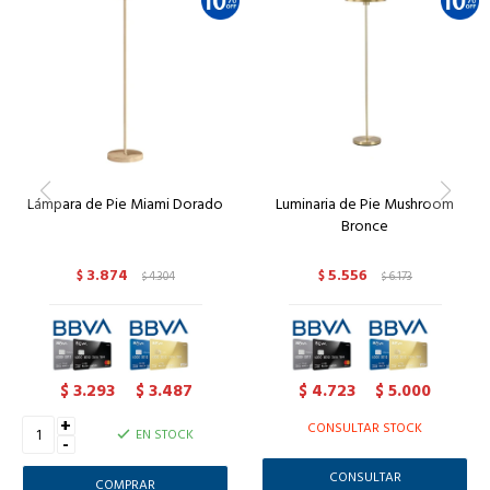
Lámpara de Pie Miami Dorado
Luminaria de Pie Mushroom
Bronce
3.874
5.556
$
4.304
$
6.173
$
$
3.293
3.487
4.723
5.000
$
$
$
$
+
CONSULTAR STOCK
EN STOCK
-
CONSULTAR