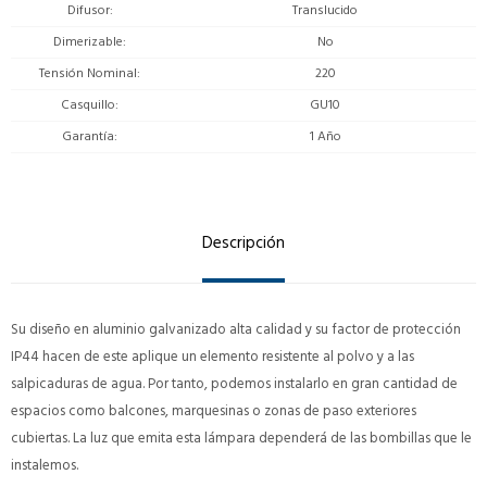
Difusor
Translucido
Dimerizable
No
Tensión Nominal
220
Casquillo
GU10
Garantía
1 Año
Descripción
Su diseño en aluminio galvanizado alta calidad y su factor de protección
IP44 hacen de este aplique un elemento resistente al polvo y a las
salpicaduras de agua. Por tanto, podemos instalarlo en gran cantidad de
espacios como balcones, marquesinas o zonas de paso exteriores
cubiertas. La luz que emita esta lámpara dependerá de las bombillas que le
instalemos.