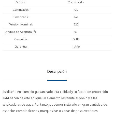
Difusor
Translucido
Certificados
CE
Dimerizable
No
Tensión Nominal
220
Angulo de Apertura (º)
90
Casquillo
GU10
Garantía
1 Año
Descripción
Su diseño en aluminio galvanizado alta calidad y su factor de protección
IP44 hacen de este aplique un elemento resistente al polvo y a las
salpicaduras de agua. Por tanto, podemos instalarlo en gran cantidad de
espacios como balcones, marquesinas o zonas de paso exteriores