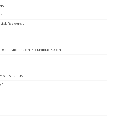
do
or
ial, Residencial
o
 16 cm Ancho: 9 cm Profundidad 5,5 cm
mp; RoHS, TUV
AC