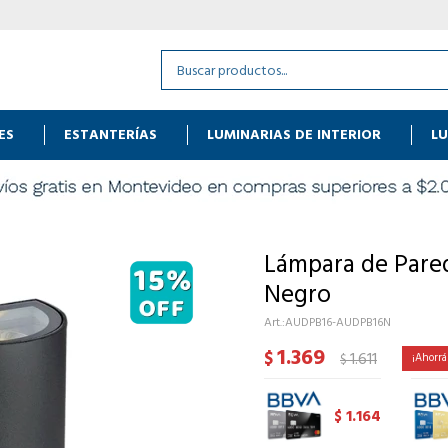
ES
ESTANTERÍAS
LUMINARIAS DE INTERIOR
LU
Lámpara de Pared
Negro
AUDPB16-AUDPB16N
1.369
$
1.611
$
1.164
$