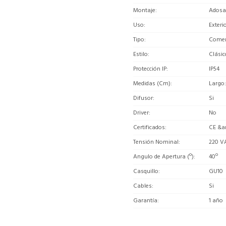
Montaje
Adosa
Uso
Exteri
Tipo
Comerc
Estilo
Clásic
Protección IP
IP54
Medidas (Cm)
Largo:
Difusor
Si
Driver
No
Certificados
CE &a
Tensión Nominal
220 V
Angulo de Apertura (º)
40º
Casquillo
GU10
Cables
Si
Garantía
1 año