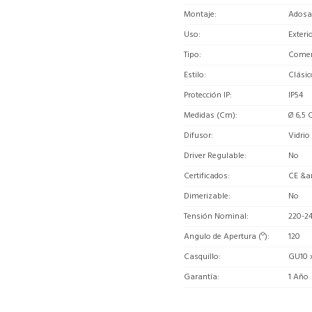
Montaje
Adosa
Uso
Exteri
Tipo
Comerc
Estilo
Clásic
Protección IP
IP54
Medidas (Cm)
Ø 6,5 
Difusor
Vidrio
Driver Regulable
No
Certificados
CE &a
Dimerizable
No
Tensión Nominal
220-2
Angulo de Apertura (º)
120
Casquillo
GU10 
Garantía
1 Año