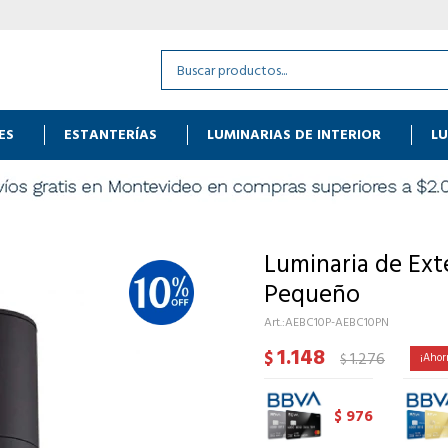
ES
ESTANTERÍAS
LUMINARIAS DE INTERIOR
LU
Luminaria de Ext
Pequeño
AEBC10P-AEBC10PN
1.148
$
1.276
$
976
$