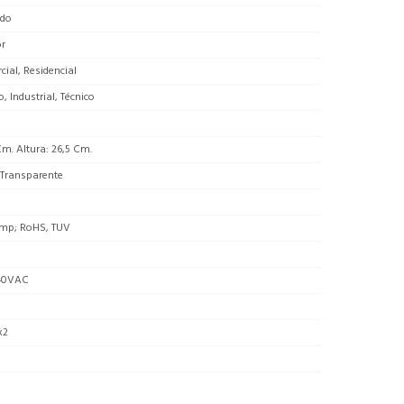
do
or
ial, Residencial
o, Industrial, Técnico
Cm. Altura: 26,5 Cm.
 Transparente
mp; RoHS, TUV
40VAC
x2