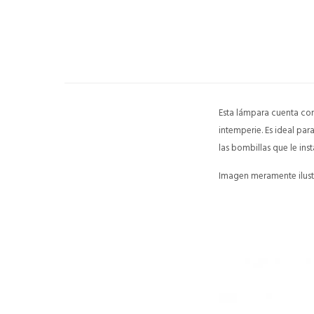
Esta lámpara cuenta con 
intemperie. Es ideal par
las bombillas que le ins
Imagen meramente ilustr