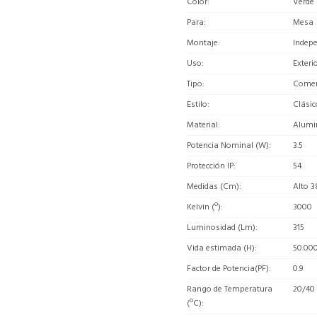
Color
Verde
Para
Mesa
Montaje
Indep
Uso
Exteri
Tipo
Comerc
Estilo
Clásic
Material
Alumi
Potencia Nominal (W)
3.5
Protección IP
54
Medidas (Cm)
Alto 3
Kelvin (º)
3000
Luminosidad (Lm)
315
Vida estimada (H)
50.00
Factor de Potencia(PF)
0.9
Rango de Temperatura
20/40
(ºC)