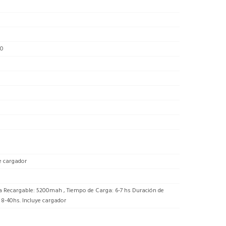
00
e cargador
a Recargable: 5200mah , Tiempo de Carga: 6-7 hs Duración de
 8-40hs. Incluye cargador