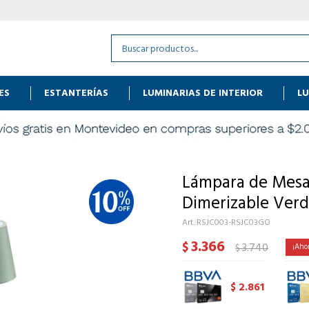
ES
ESTANTERÍAS
LUMINARIAS DE INTERIOR
LU
Lámpara de Mesa
Dimerizable Verd
RSJC003-RSJC03GO
3.366
$
3.740
$
2.861
$