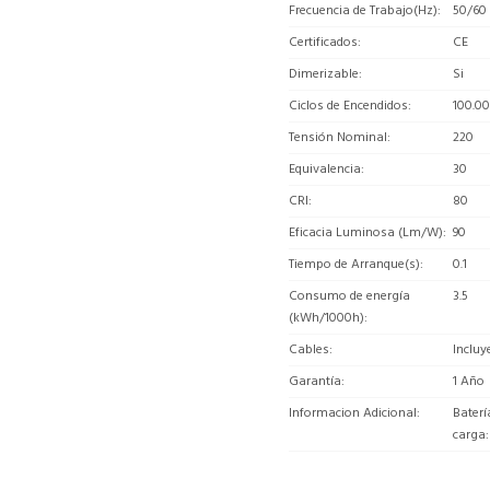
Frecuencia de Trabajo(Hz)
50/60
Certificados
CE
Dimerizable
Si
Ciclos de Encendidos
100.0
Tensión Nominal
220
Equivalencia
30
CRI
80
Eficacia Luminosa (Lm/W)
90
Tiempo de Arranque(s)
0.1
Consumo de energía
3.5
(kWh/1000h)
Cables
Incluy
Garantía
1 Año
Informacion Adicional
Baterí
carga: