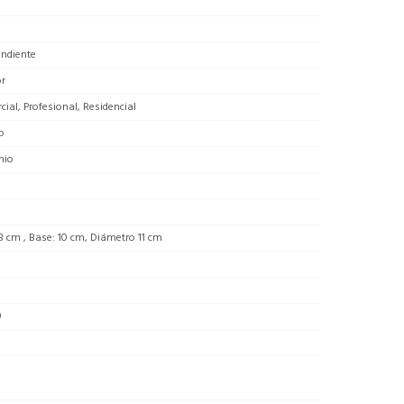
endiente
or
ial, Profesional, Residencial
o
nio
8 cm , Base: 10 cm, Diámetro 11 cm
0