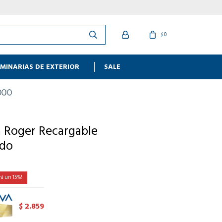
0
$
MINARIAS DE EXTERIOR
SALE
 Roger Recargable
ado
15
2.859
$