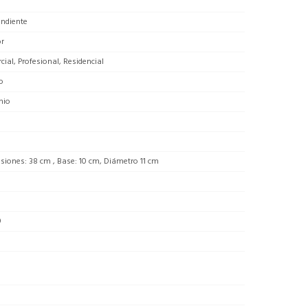
endiente
or
ial, Profesional, Residencial
o
nio
iones: 38 cm , Base: 10 cm, Diámetro 11 cm
0