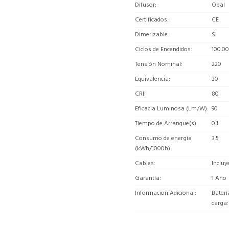
Difusor
Opal
Certificados
CE
Dimerizable
Si
Ciclos de Encendidos
100.0
Tensión Nominal
220
Equivalencia
30
CRI
80
Eficacia Luminosa (Lm/W)
90
Tiempo de Arranque(s)
0.1
Consumo de energía
3.5
(kWh/1000h)
Cables
Incluy
Garantía
1 Año
Informacion Adicional
Baterí
carga: