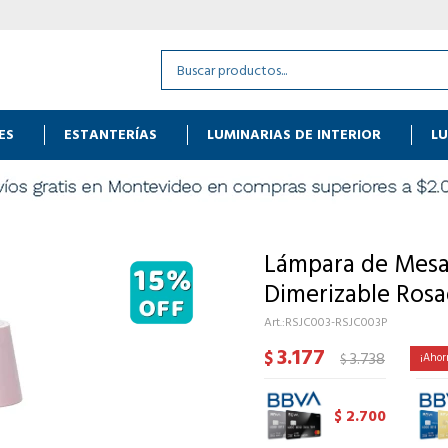
ES
ESTANTERÍAS
LUMINARIAS DE INTERIOR
LU
Lámpara de Mesa
Dimerizable Ros
RSJC003-RSJC003P
3.177
$
3.738
$
2.700
$