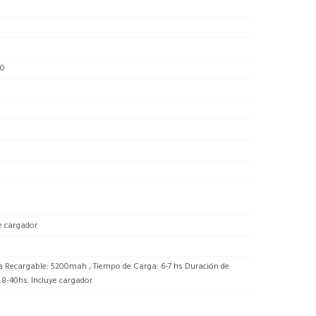
00
e cargador
a Recargable: 5200mah , Tiempo de Carga: 6-7 hs Duración de
 8-40hs. Incluye cargador