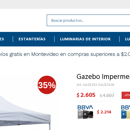
ES
ESTANTERÍAS
LUMINARIAS DE INTERIOR
LU
Gazebo Imperme
GAZE3X3-GAZE3X3B
2.605
$
4.007
$
2.214
$