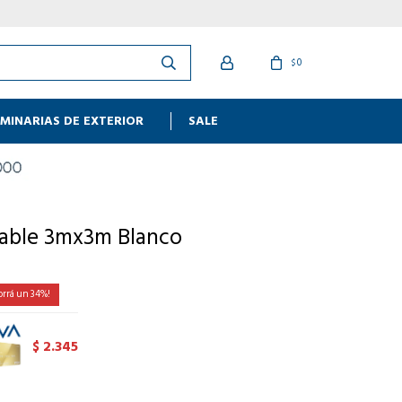
0
$
MINARIAS DE EXTERIOR
SALE
able 3mx3m Blanco
34
2.345
$