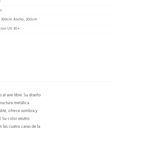
o
or
: 300cm Ancho: 300cm
cion UV 30+
al aire libre. Su diseño
tructura metálica
able, ofrece sombra y
. Su color neutro
 las cuatro caras de la