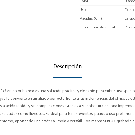
Color
Blanc
Uso
Exteri
Medidas (Cm)
Largo
Informacion Adicional
Protec
Descripción
3 en color blanco es una solución práctica y elegante para cubrir tus espacios 
agua lo convierte en un aliado perfecto frente a las inclemencias del clima. La es
stalación rápida y sin complicaciones. Gracias a su cobertura de lona imperme
 soleados como lluviosos. Es ideal para ferias, eventos, patios o uso profesional
ntorno, aportando una estética limpia y versátil. Con marca SERLUX grabado en