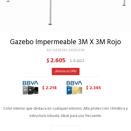
Gazebo Impermeable 3M X 3M Rojo
GAZE3X3-GAZE3X3R
2.605
$
4.007
$
34
2.214
2.345
$
$
Color intenso que destaca en cualquier entorno. Alta protección climática y
estructura robusta. Ideal para uso frecuente.