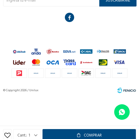
SUSCRIBIRME

© Copyright 2026 / Unilux
Fenicio
1
COMPRAR