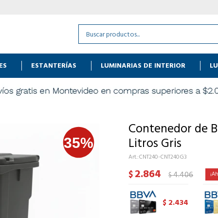
ES
ESTANTERÍAS
LUMINARIAS DE INTERIOR
LU
Contenedor de B
Litros Gris
CNT240-CNT240G3
2.864
$
4.406
$
2.434
$