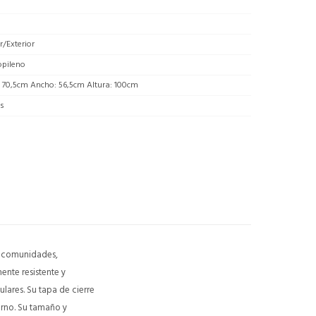
or/Exterior
opileno
 70,5cm Ancho: 56,5cm Altura: 100cm
as
n comunidades,
ente resistente y
ulares. Su tapa de cierre
orno. Su tamaño y