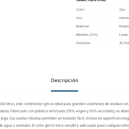
CARACTERÍSTICAS
Color
Gris
Uso
Interi
Material
Polipr
Medidas (Cm)
Largo:
Garantía
30 Dí
Descripción
0 litros, este contenedor gris es ideal para grandes volúmenes de residuos e
dustrias. Fabricado con plástico reforzado (70% virgen y 30% reciclado), es altam
arga. Sus ruedas robustas permiten un traslado fácil, incluso en superficies irreg
de agua o animales. El color gris lo hace versátil y adecuado para cualquier ent