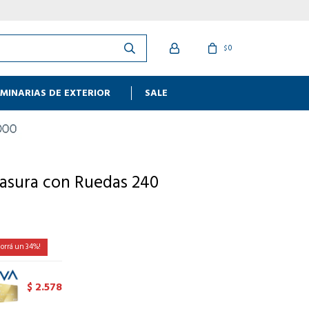
0
$
MINARIAS DE EXTERIOR
SALE
asura con Ruedas 240
34
2.578
$