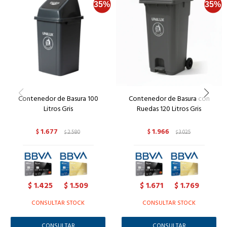
Contenedor de Basura 100
Contenedor de Basura con
Litros Gris
Ruedas 120 Litros Gris
1.677
1.966
$
2.580
$
3.025
$
$
1.425
1.509
1.671
1.769
$
$
$
$
CONSULTAR STOCK
CONSULTAR STOCK
CONSULTAR
CONSULTAR