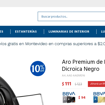
ES
ESTANTERÍAS
LUMINARIAS DE INTERIOR
LU
Aro Premium de 
Dicroica Negro
AAE-AAEN1016
111
$
123
9
$
94
$