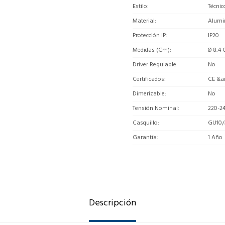
Estilo
Técnic
Material
Alumi
Protección IP
IP20
Medidas (Cm)
Ø 8,4 
Driver Regulable
No
Certificados
CE &a
Dimerizable
No
Tensión Nominal
220-2
Casquillo
GU10/
Garantía
1 Año
Descripción