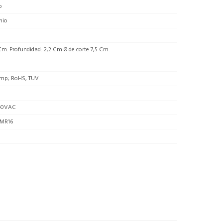
o
nio
Cm. Profundidad: 2,2 Cm Ø de corte 7,5 Cm.
mp; RoHS, TUV
40VAC
MR16