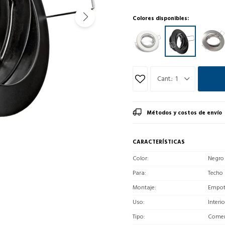
Colores disponibles:
1
Métodos y costos de envío
CARACTERÍSTICAS
Color
Negro
Para
Techo
Montaje
Empot
Uso
Interio
Tipo
Comerc