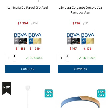
Luminaria De Pared Gio Azul
Lámpara Colgante Decorativa
Rainbow Azul
1.354
196
$
1.593
$
390
$
$
1.151
1.219
167
176
$
$
$
$
+
+
EN STOCK
EN STOCK
-
-