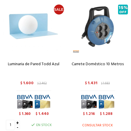
Luminaria de Pared Todd Azul
Carrete Doméstico 10 Metros
1.600
1.431
$
2.462
$
1.683
$
$
1.360
1.440
1.216
1.288
$
$
$
$
+
EN STOCK
CONSULTAR STOCK
-