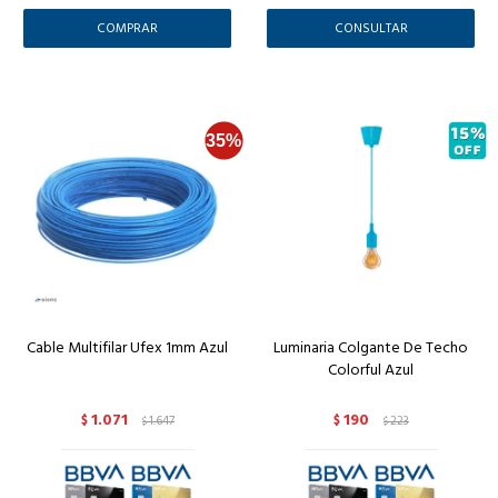
CONSULTAR
Cable Multifilar Ufex 1mm Azul
Luminaria Colgante De Techo
Colorful Azul
1.071
190
$
1.647
$
223
$
$