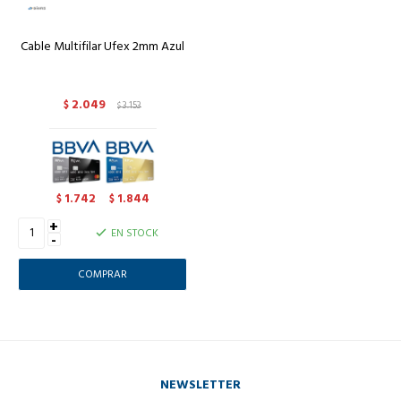
Cable Multifilar Ufex 2mm Azul
2.049
$
3.153
$
1.742
1.844
$
$
+
EN STOCK
-
NEWSLETTER