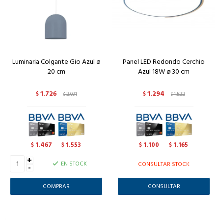
Luminaria Colgante Gio Azul ø
Panel LED Redondo Cerchio
20 cm
Azul 18W ø 30 cm
1.726
1.294
$
2.031
$
1.522
$
$
1.467
1.553
1.100
1.165
$
$
$
$
+
EN STOCK
CONSULTAR STOCK
-
CONSULTAR