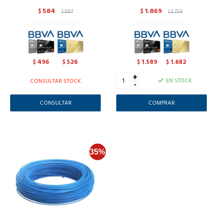
584
1.869
$
687
$
3.738
$
$
496
526
1.589
1.682
$
$
$
$
+
EN STOCK
CONSULTAR STOCK
-
CONSULTAR