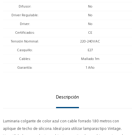
Difusor
No
Driver Regulable
No
Driver
No
Certificados
CE
Tensión Nominal
220-240VAC
Casquillo
E27
Cables
Mallado 1m
Garantía
1 Año
Descripción
Luminaria colgante de color azul con cable forrado 1.80 metros con
aplique de techo de silicona. Ideal para utilizar lamparas tipo Vintage.