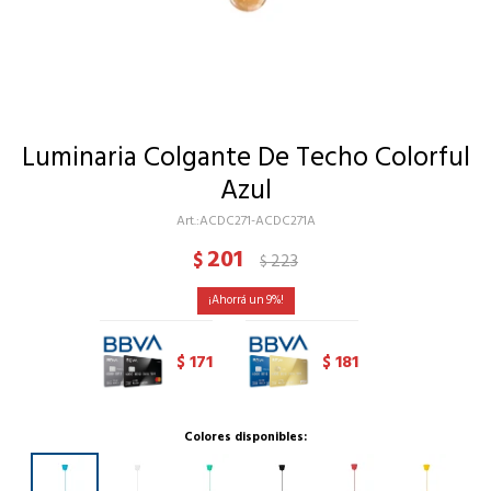
Luminaria Colgante De Techo Colorful
Azul
ACDC271-ACDC271A
201
$
223
$
9
171
181
$
$
Colores disponibles: