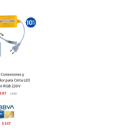
e Conexiones y
or para Cinta LED
n RGB 220V
597
663
$
537
$