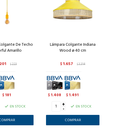
 Colgante De Techo
Lámpara Colgante Indiana
rful Amarillo
Wood ø 40 cm
201
1.657
223
$
3.314
$
$
181
1.408
1.491
$
$
$
+
EN STOCK
EN STOCK
-