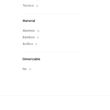
Técnico
(3)
Material
Aluminio
(4)
Bamboo
(1)
Acrílico
(1)
Dimerizable
No
(3)