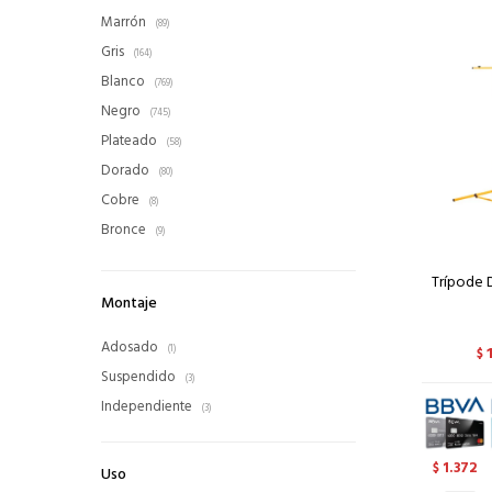
Marrón
(89)
Gris
(164)
Blanco
(769)
Negro
(745)
Plateado
(58)
Dorado
(80)
Cobre
(8)
Bronce
(9)
Trípode 
Montaje
Adosado
(1)
$
Suspendido
(3)
Independiente
(3)
1.372
$
Uso