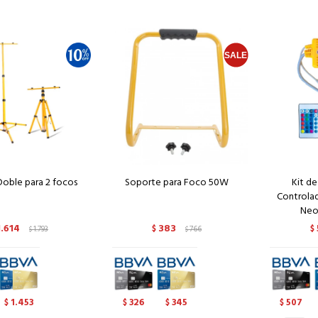
Doble para 2 focos
Soporte para Foco 50W
Kit d
Controlad
Neo
1.614
383
1.793
$
766
$
$
$
1.453
326
345
507
$
$
$
$