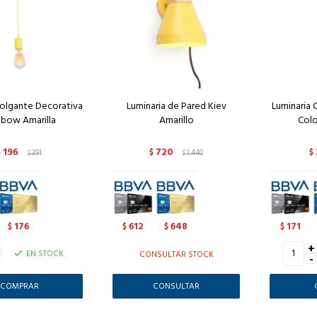
olgante Decorativa
Luminaria de Pared Kiev
Luminaria
nbow Amarilla
Amarillo
Colo
196
720
$
391
$
1.440
$
$
$
176
612
648
171
$
$
$
$
+
+
EN STOCK
CONSULTAR STOCK
-
CONSULTAR