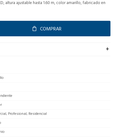
, altura ajustable hasta 1.60 m, color amarillo, fabricado en
COMPRAR
llo
endiente
or
ial, Profesional, Residencial
o
nio