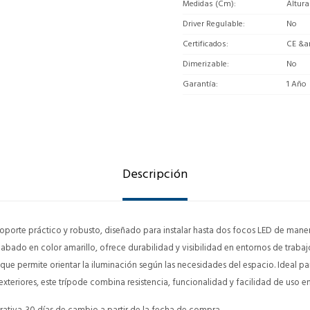
Medidas (Cm)
Altura
Driver Regulable
No
Certificados
CE &a
Dimerizable
No
Garantía
1 Año
Descripción
soporte práctico y robusto, diseñado para instalar hasta dos focos LED de maner
abado en color amarillo, ofrece durabilidad y visibilidad en entornos de trabajo
 que permite orientar la iluminación según las necesidades del espacio. Ideal par
xteriores, este trípode combina resistencia, funcionalidad y facilidad de uso e
ativa. 30 días de cambio a partir de la fecha de compra.