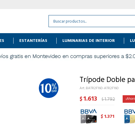
ES
ESTANTERÍAS
LUMINARIAS DE INTERIOR
LU
Trípode Doble pa
BATR2F160-ATR2F160
1.613
$
1.792
$
1.371
$