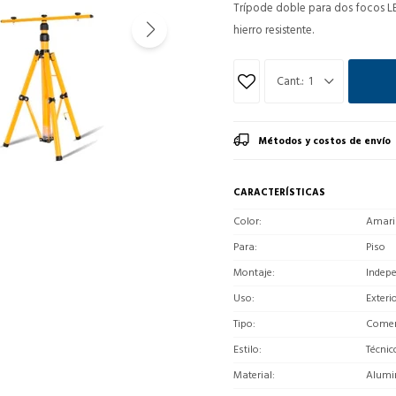
Trípode doble para dos focos LED
hierro resistente.
1
Métodos y costos de envío
CARACTERÍSTICAS
Color
Amari
Para
Piso
Montaje
Indep
Uso
Exteri
Tipo
Comerc
Estilo
Técnic
Material
Alumi