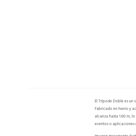
El Trípode Doble es un 
Fabricado en hierro y ac
alcanza hasta 1.60 m, lo
eventos o aplicaciones e
Imagen meramente ilustr