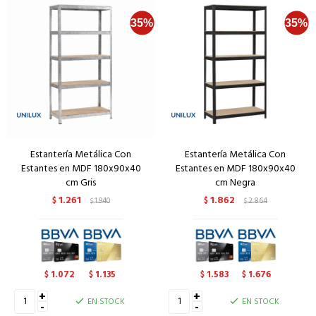
Estantería Metálica Con
Estantería Metálica Con
Estantes en MDF 180x90x40
Estantes en MDF 180x90x40
cm Gris
cm Negra
1.261
1.862
$
1.940
$
2.864
$
$
1.072
1.135
1.583
1.676
$
$
$
$
+
+
EN STOCK
EN STOCK
-
-