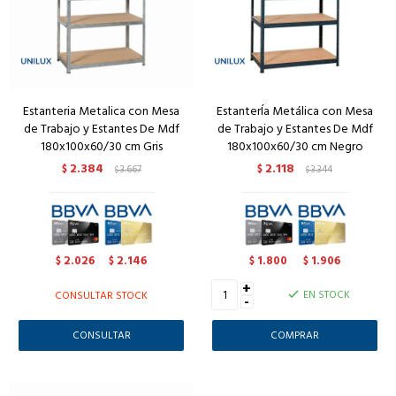
Estanteria Metalica con Mesa
EstanterÍa Metálica con Mesa
de Trabajo y Estantes De Mdf
de Trabajo y Estantes De Mdf
180x100x60/30 cm Gris
180x100x60/30 cm Negro
2.384
2.118
$
3.667
$
3.344
$
$
2.026
2.146
1.800
1.906
$
$
$
$
+
EN STOCK
CONSULTAR STOCK
-
CONSULTAR