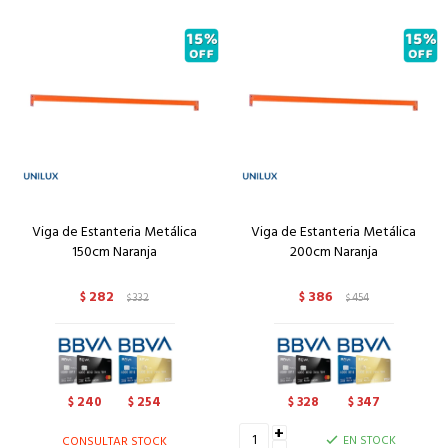
Viga de Estanteria Metálica
Viga de Estanteria Metálica
150cm Naranja
200cm Naranja
282
386
$
332
$
454
$
$
240
254
328
347
$
$
$
$
+
EN STOCK
CONSULTAR STOCK
-