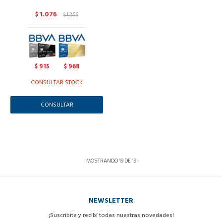
1.076
$
1.266
$
915
968
$
$
CONSULTAR STOCK
CONSULTAR
MOSTRANDO
19
DE
19
NEWSLETTER
¡Suscribite y recibí todas nuestras novedades!