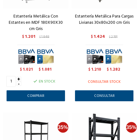
Estantería Metálica Con
Estantería Metálica Para Cargas
Estantes en MDF 180X90X30
Livianas 30x80x200 cm Gris
cm Gris
1.201
1.424
$
1.848
$
2.191
$
$
1.021
1.081
1.210
1.282
$
$
$
$
+
EN STOCK
CONSULTAR STOCK
-
CONSULTAR