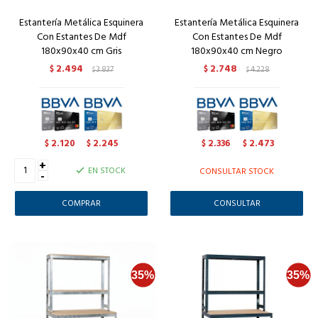
Estantería Metálica Esquinera
Estantería Metálica Esquinera
Con Estantes De Mdf
Con Estantes De Mdf
180x90x40 cm Gris
180x90x40 cm Negro
2.494
2.748
$
3.837
$
4.228
$
$
2.120
2.245
2.336
2.473
$
$
$
$
+
EN STOCK
CONSULTAR STOCK
-
CONSULTAR