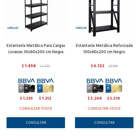
Estantería Metálica Para Cargas
Estantería Metálica Reforzada
Livianas 30x80x200 cm Negra
100x60x200 cm Negro
1.458
6.122
$
2.243
$
9.418
$
$
1.239
1.312
5.204
5.510
$
$
$
$
CONSULTAR STOCK
CONSULTAR STOCK
CONSULTAR
CONSULTAR