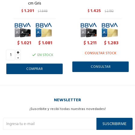
cm Gris
1.201
1.425
$
1.848
$
2.192
$
$
1.021
1.081
1.211
1.283
$
$
$
$
+
CONSULTAR STOCK
EN STOCK
-
CONSULTAR
NEWSLETTER
¡Suscribite y recibí todas nuestras novedades!
SUSCRIBIRME