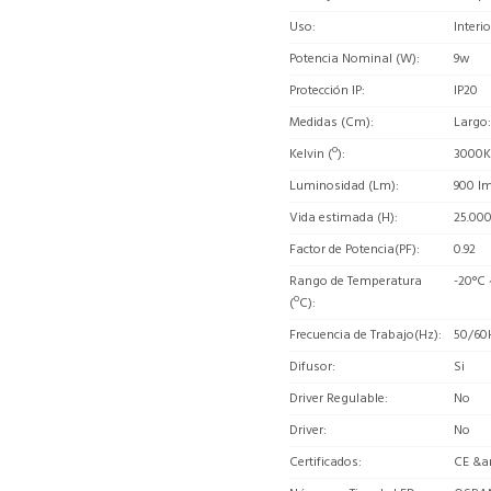
Uso
Interio
Potencia Nominal (W)
9w
Protección IP
IP20
Medidas (Cm)
Largo:
Kelvin (º)
3000K
Luminosidad (Lm)
900 l
Vida estimada (H)
25.00
Factor de Potencia(PF)
0.92
Rango de Temperatura
-20°C
(ºC)
Frecuencia de Trabajo(Hz)
50/60
Difusor
Si
Driver Regulable
No
Driver
No
Certificados
CE &a