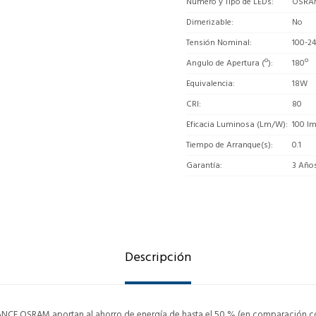
Número y Tipo de LEDs
OSRA
Dimerizable
No
Tensión Nominal
100-2
Angulo de Apertura (º)
180º
Equivalencia
18W
CRI
80
Eficacia Luminosa (Lm/W)
100 l
Tiempo de Arranque(s)
0.1
Garantía
3 Año
Descripción
NCE OSRAM aportan al ahorro de energía de hasta el 50 % (en comparación co