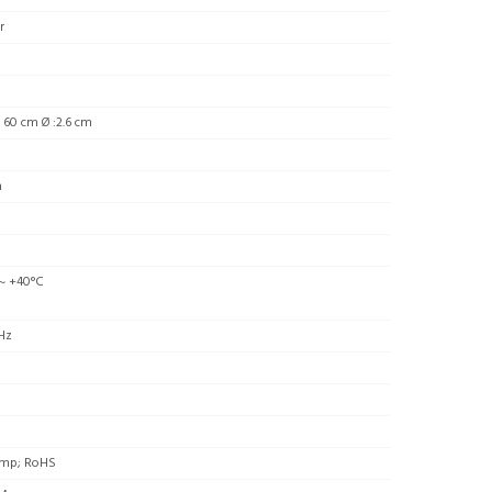
r
 60 cm Ø :2.6 cm
m
0
 ~ +40°C
Hz
mp; RoHS