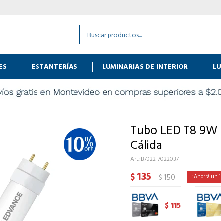
ES
ESTANTERÍAS
LUMINARIAS DE INTERIOR
LU
Tubo LED T8 9W
Cálida
B7022-7022037
135
$
150
1
$
115
$