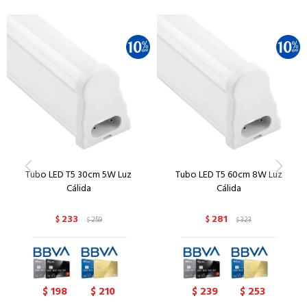
Tubo LED T5 30cm 5W Luz
Tubo LED T5 60cm 8W Luz
Cálida
Cálida
233
281
$
259
$
323
$
$
198
210
239
253
$
$
$
$