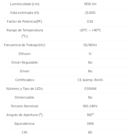
Luminosidad (Lm)
1850 lm
Vida estimada (H)
25.000
Factor de Potencia(PF)
0.92
Rango de Temperatura
-20°C ~ +40°C
(ºC)
Frecuencia de Trabajo(Hz)
50/60Hz
Difusor
Si
Driver Regulable
No
Driver
No
Certificados
CE &amp; RoHS
Número y Tipo de LEDs
OSRAM
Dimerizable
No
Tensión Nominal
100-240V
Angulo de Apertura (º)
180º
Equivalencia
36W
CRI
80