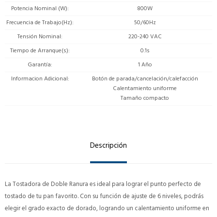
Potencia Nominal (W)
800W
Frecuencia de Trabajo(Hz)
50/60Hz
Tensión Nominal
220-240 VAC
Tiempo de Arranque(s)
0.1s
Garantía
1 Año
Informacion Adicional
Botón de parada/cancelación/calefacción
Calentamiento uniforme
Tamaño compacto
Descripción
La Tostadora de Doble Ranura es ideal para lograr el punto perfecto de
tostado de tu pan favorito. Con su función de ajuste de 6 niveles, podrás
elegir el grado exacto de dorado, logrando un calentamiento uniforme en