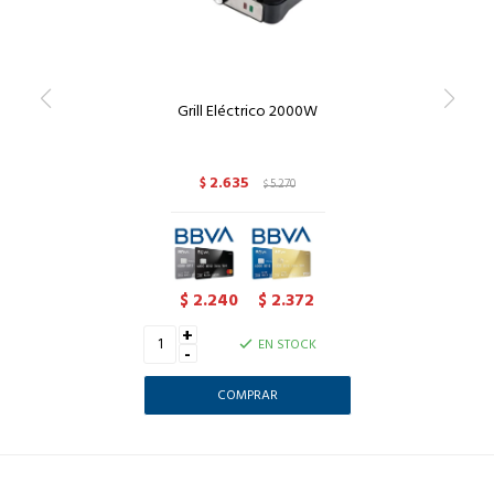
Grill Eléctrico 2000W
2.635
$
5.270
$
2.240
2.372
$
$
+
EN STOCK
-