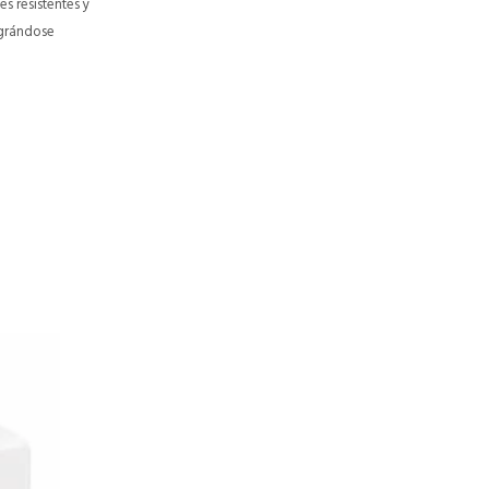
s resistentes y
egrándose