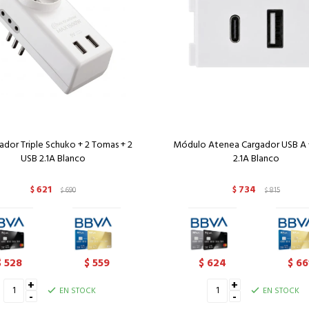
dor Triple Schuko + 2 Tomas + 2
Módulo Atenea Cargador USB A 
USB 2.1A Blanco
2.1A Blanco
621
734
$
690
$
815
$
$
528
559
624
66
$
$
$
$
+
+
EN STOCK
EN STOCK
-
-