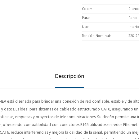
Color
Blanc
Para
Pared
Uso
Interio
Tensión Nominal
220-2
Descripción
A está diseñada para brindar una conexión de red confiable, estable y de alt
et y datos. Es ideal para sistemas de cableado estructurado CAT6, asegurando un
oficinas, empresas y proyectos de telecomunicaciones. Su diseño permite una in
r, ofreciendo compatibilidad con conectores RJ45 utilizados en redes Ethernet 
 CAT6, reduce interferencias y mejora la calidad de la señal, permitiendo un me