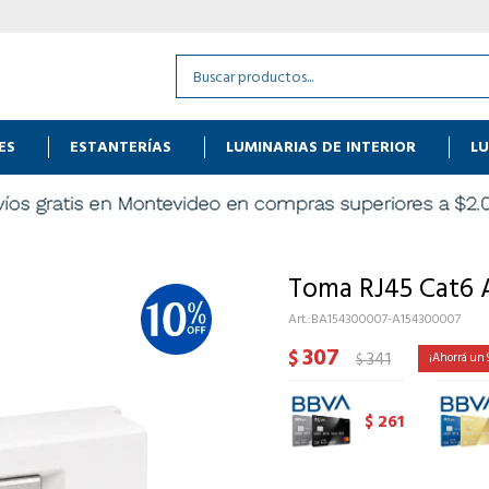
ES
ESTANTERÍAS
LUMINARIAS DE INTERIOR
LU
Toma RJ45 Cat6 
BA154300007-A154300007
307
$
341
$
261
$