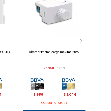
+ USB C
Dimmer Imtran carga maxima 60W
Interrupt
1.160
$
1.289
$
1
986
1.044
1
$
$
$
CONSULTAR STOCK