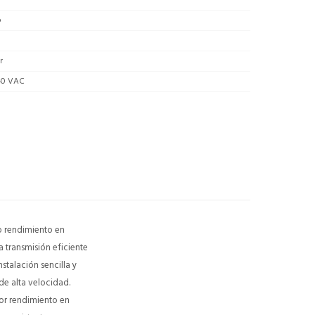
o
r
40 VAC
o rendimiento en
a transmisión eficiente
stalación sencilla y
de alta velocidad.
jor rendimiento en