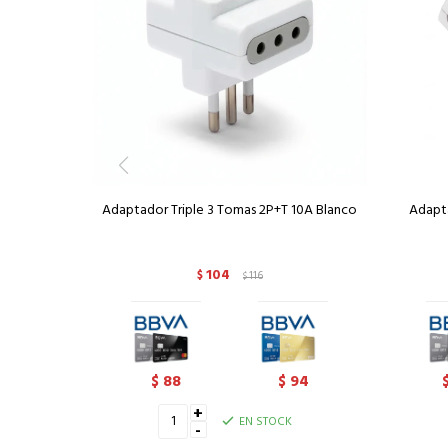
Adaptador Triple 3 Tomas 2P+T 10A Blanco
Adapta
104
$
116
$
88
94
$
$
+
EN STOCK
-