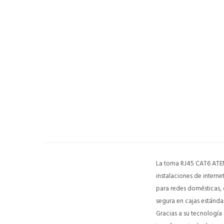
La toma RJ45 CAT6 ATENE
instalaciones de intern
para redes domésticas, 
segura en cajas estánda
Gracias a su tecnología