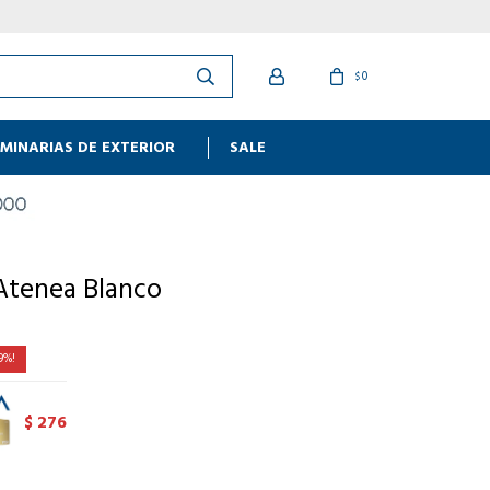
0
$
MINARIAS DE EXTERIOR
SALE
Atenea Blanco
9
276
$