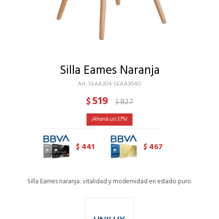
Silla Eames Naranja
SEAA304-SEAA304O
519
$
827
$
37
441
467
$
$
Silla Eames naranja: vitalidad y modernidad en estado puro.