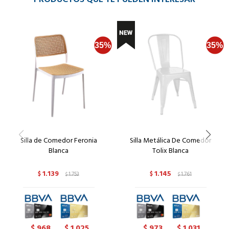
Silla de Comedor Feronia
Silla Metálica De Comedor
Blanca
Tolix Blanca
1.139
1.145
$
1.753
$
1.761
$
$
968
1.025
973
1.031
$
$
$
$