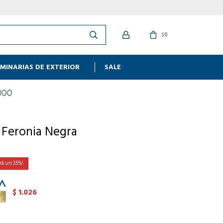
0
$
MINARIAS DE EXTERIOR
SALE
 Feronia Negra
35
1.026
$