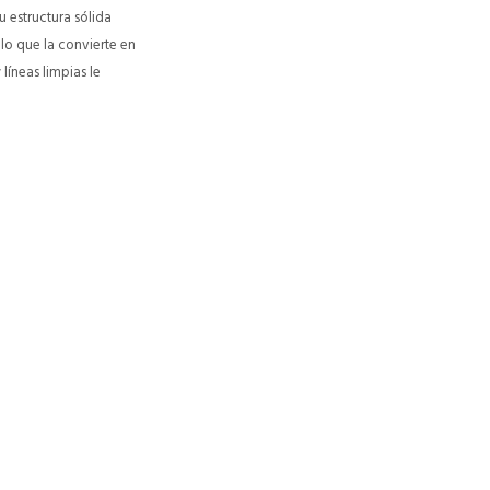
u estructura sólida
 lo que la convierte en
íneas limpias le