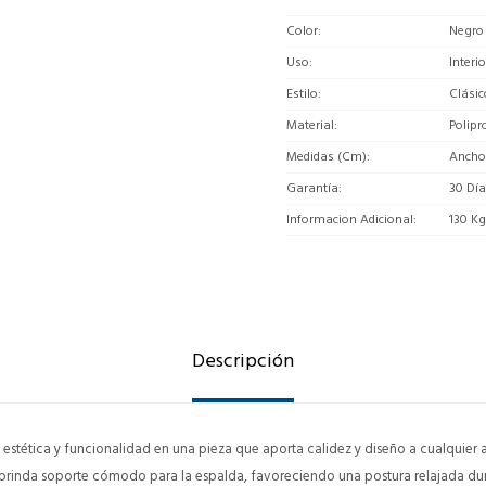
Color
Negro
Uso
Interi
Estilo
Clásic
Material
Polipr
Medidas (Cm)
Ancho:
Garantía
30 Dí
Informacion Adicional
130 K
Descripción
a estética y funcionalidad en una pieza que aporta calidez y diseño a cualquier
inda soporte cómodo para la espalda, favoreciendo una postura relajada duran