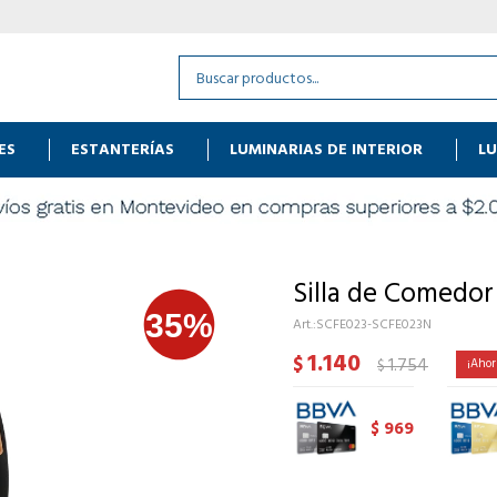
ES
ESTANTERÍAS
LUMINARIAS DE INTERIOR
LU
Silla de Comedor
SCFE023-SCFE023N
1.140
$
1.754
$
969
$