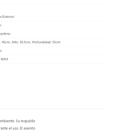
or/Exterior
o
opileno
 45cm, Alto: 81,5cm, Profundidad: 55cm
as
g MAX
 ambiente. Su respaldo
te el uso. El asiento