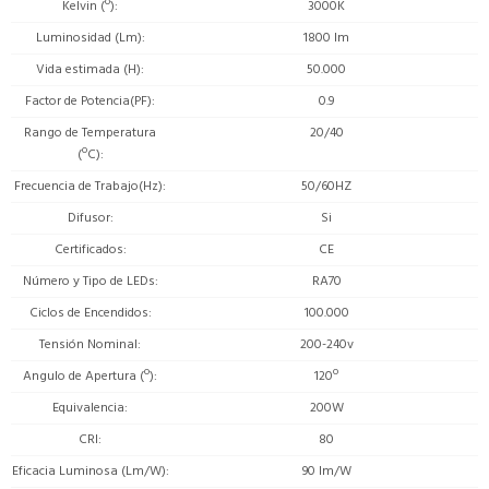
Kelvin (º)
3000K
Luminosidad (Lm)
1800 lm
Vida estimada (H)
50.000
Factor de Potencia(PF)
0.9
Rango de Temperatura
20/40
(ºC)
Frecuencia de Trabajo(Hz)
50/60HZ
Difusor
Si
Certificados
CE
Número y Tipo de LEDs
RA70
Ciclos de Encendidos
100.000
Tensión Nominal
200-240v
Angulo de Apertura (º)
120º
Equivalencia
200W
CRI
80
Eficacia Luminosa (Lm/W)
90 lm/W