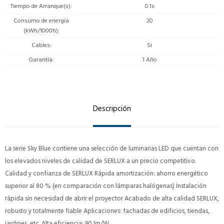
Tiempo de Arranque(s)
0.1s
Consumo de energía
20
(kWh/1000h)
Cables
Si
Garantía
1 Año
Descripción
La serie Sky Blue contiene una selección de luminarias LED que cuentan con
los elevados niveles de calidad de SERLUX a un precio competitivo.
Calidad y confianza de SERLUX Rápida amortización: ahorro energético
superior al 80 % (en comparación con lámparas halógenas) Instalación
rápida sin necesidad de abrir el proyector Acabado de alta calidad SERLUX,
robusto y totalmente fiable Aplicaciones: fachadas de edificios, tiendas,
jardines, etc. Alta eficiencia: 90 lm/W