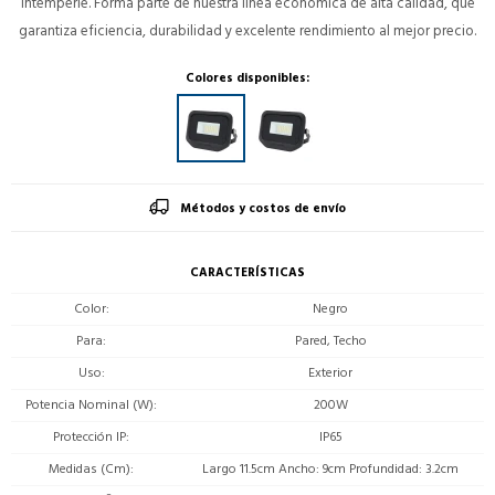
intemperie. Forma parte de nuestra línea económica de alta calidad, que
garantiza eficiencia, durabilidad y excelente rendimiento al mejor precio.
Colores disponibles:
Métodos y costos de envío
CARACTERÍSTICAS
Color
Negro
Para
Pared, Techo
Uso
Exterior
Potencia Nominal (W)
200W
Protección IP
IP65
Medidas (Cm)
Largo 11.5cm Ancho: 9cm Profundidad: 3.2cm