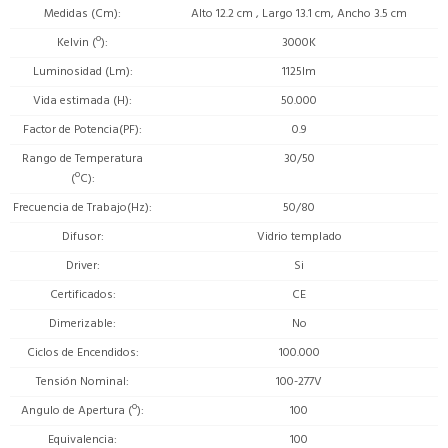
Medidas (Cm)
Alto 12.2 cm , Largo 13.1 cm, Ancho 3.5 cm
Kelvin (º)
3000K
Luminosidad (Lm)
1125lm
Vida estimada (H)
50.000
Factor de Potencia(PF)
0.9
Rango de Temperatura
30/50
(ºC)
Frecuencia de Trabajo(Hz)
50/80
Difusor
Vidrio templado
Driver
Si
Certificados
CE
Dimerizable
No
Ciclos de Encendidos
100.000
Tensión Nominal
100-277V
Angulo de Apertura (º)
100
Equivalencia
100