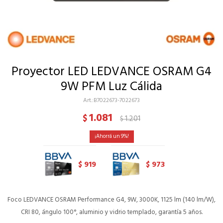
Proyector LED LEDVANCE OSRAM G4
9W PFM Luz Cálida
B7022673-7022673
1.081
$
1.201
$
9
919
973
$
$
Foco LEDVANCE OSRAM Performance G4, 9W, 3000K, 1125 lm (140 lm/W),
CRI 80, ángulo 100°, aluminio y vidrio templado, garantía 5 años.