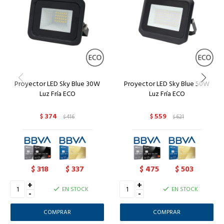
Proyector LED Sky Blue 30W
Proyector LED Sky Blue 50W
Luz Fría ECO
Luz Fría ECO
374
559
$
416
$
621
$
$
318
337
475
503
$
$
$
$
+
+
EN STOCK
EN STOCK
-
-