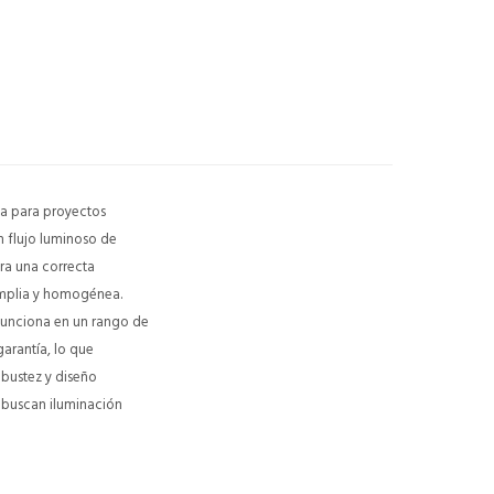
a para proyectos
n flujo luminoso de
ra una correcta
amplia y homogénea.
 Funciona en un rango de
arantía, lo que
obustez y diseño
e buscan iluminación