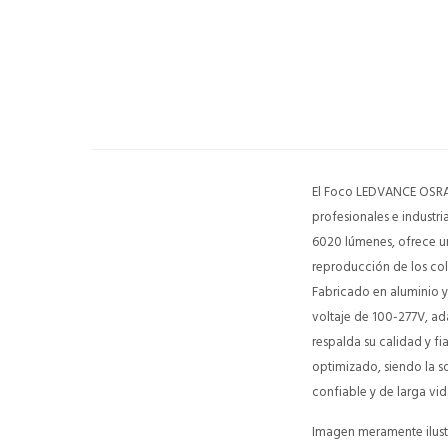
El Foco LEDVANCE OSRAM
profesionales e industr
6020 lúmenes, ofrece un
reproducción de los co
Fabricado en aluminio y
voltaje de 100-277V, ad
respalda su calidad y f
optimizado, siendo la s
confiable y de larga vida
Imagen meramente ilustr