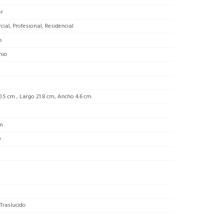
or
ial, Profesional, Residencial
o
nio
0.5 cm , Largo 21.8 cm, Ancho 4.6 cm
m
0
 Traslucido