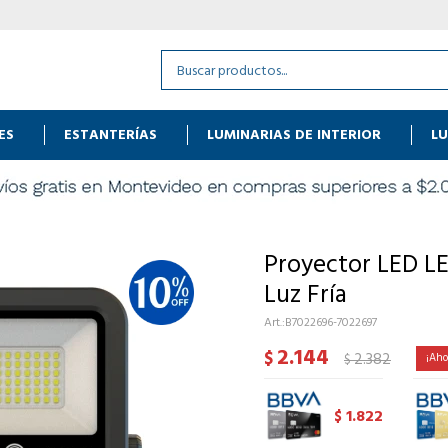
ES
ESTANTERÍAS
LUMINARIAS DE INTERIOR
LU
Proyector LED 
Luz Fría
B7022696-7022697
2.144
$
2.382
$
1.822
$