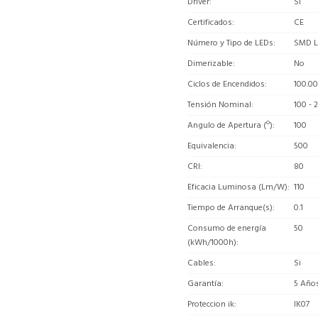
Driver
Si
Certificados
CE
Número y Tipo de LEDs
SMD 
Dimerizable
No
Ciclos de Encendidos
100.0
Tensión Nominal
100 - 
Angulo de Apertura (º)
100
Equivalencia
500
CRI
80
Eficacia Luminosa (Lm/W)
110
Tiempo de Arranque(s)
0.1
Consumo de energía
50
(kWh/1000h)
Cables
Si
Garantía
5 Año
Proteccion ik
IK07