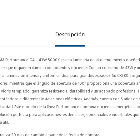
Descripción
 Performance G4 – 43W 5000K es una luminaria de alto rendimiento diseñad
iales que requieren iluminación potente y eficiente. Con un consumo de 43W y u
a iluminación intensa y uniforme, ideal para grandes espacios. Su CRI 80 asegu
lores, mientras que el ángulo de apertura de 100° proporciona una cobertura 
 vidrio templado, garantiza resistencia, durabilidad y un acabado profesional.
aptándose a diferentes instalaciones eléctricas. Además, cuenta con 5 años de g
iabilidad. Este modelo de la línea Performance combina eficiencia energética, r
olución perfecta para aplicaciones residenciales, comerciales e industriales qu
 útil.
ativa. 30 días de cambio a partir de la fecha de compra.