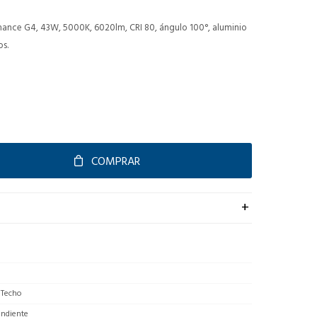
ce G4, 43W, 5000K, 6020lm, CRI 80, ángulo 100°, aluminio
os.
COMPRAR
 Techo
endiente