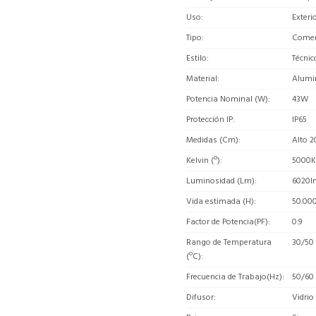
Uso
Exteri
Tipo
Comerc
Estilo
Técnic
Material
Alumi
Potencia Nominal (W)
43W
Protección IP
IP65
Medidas (Cm)
Alto 2
Kelvin (º)
5000K
Luminosidad (Lm)
6020l
Vida estimada (H)
50.00
Factor de Potencia(PF)
0.9
Rango de Temperatura
30/50
(ºC)
Frecuencia de Trabajo(Hz)
50/60
Difusor
Vidrio