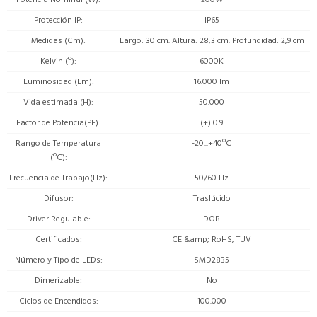
Protección IP
IP65
Medidas (Cm)
Largo: 30 cm. Altura: 28,3 cm. Profundidad: 2,9 cm
Kelvin (º)
6000K
Luminosidad (Lm)
16.000 lm
Vida estimada (H)
50.000
Factor de Potencia(PF)
(+) 0.9
Rango de Temperatura
-20...+40ºC
(ºC)
Frecuencia de Trabajo(Hz)
50/60 Hz
Difusor
Traslúcido
Driver Regulable
DOB
Certificados
CE &amp; RoHS, TUV
Número y Tipo de LEDs
SMD2835
Dimerizable
No
Ciclos de Encendidos
100.000