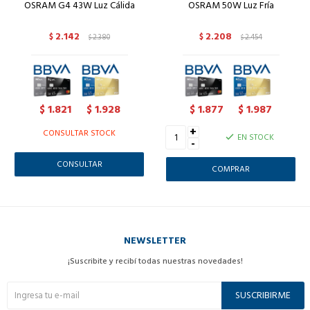
OSRAM G4 43W Luz Cálida
OSRAM 50W Luz Fría
2.142
2.208
$
2.380
$
2.454
$
$
1.821
1.928
1.877
1.987
$
$
$
$
+
CONSULTAR STOCK
EN STOCK
-
CONSULTAR
NEWSLETTER
¡Suscribite y recibí todas nuestras novedades!
SUSCRIBIRME