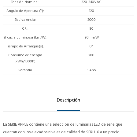
Tensión Nominal
220-240VAC
Angulo de Apertura (º)
120
Equivalencia
2000
CRI
80
Eficacia Luminosa (Lm/W)
80 lm/W
Tiempo de Arranque(s)
0.1
Consumo de energía
200
(kWh/1000h)
Garantía
1 Año
Descripción
La SERIE APPLE contiene una selección de luminarias LED de serie que
cuentan con los elevados niveles de calidad de SERLUX a un precio