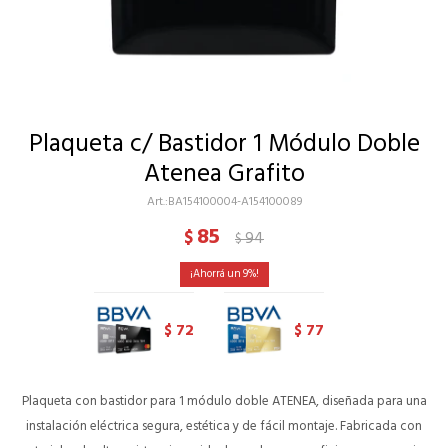
Plaqueta c/ Bastidor 1 Módulo Doble
Atenea Grafito
BA154100004-A154100089
85
$
94
$
9
72
77
$
$
Plaqueta con bastidor para 1 módulo doble ATENEA, diseñada para una
instalación eléctrica segura, estética y de fácil montaje. Fabricada con