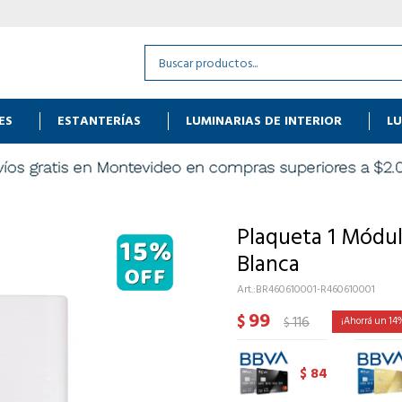
ES
ESTANTERÍAS
LUMINARIAS DE INTERIOR
LU
Plaqueta 1 Módul
Blanca
BR460610001-R460610001
99
$
116
14
$
84
$