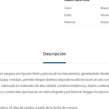
CARACTERÍSTICAS
Color
Blanc
Estilo
Técnic
Material
Polipr
Descripción
dor asegura una fijación firme y precisa de los mecanismos, garantizando durabi
para 1 módulo, permite integrar distintos dispositivos eléctricos en un solo c
. Fabricada en materiales de alta calidad, combina resistencia y diseño cont
es y comerciales que buscan un estilo elegante y profesional. Reggio incorpora
ativa. 30 días de cambio a partir de la fecha de compra.