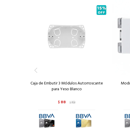
Caja de Embutir 3 Módulos Autorroscante
Modu
para Yeso Blanco
88
$
103
$