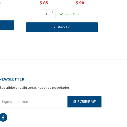
8
85
90
$
$
$
+
EN STOCK
-
NEWSLETTER
¡Suscribite y recibí todas nuestras novedades!
SUSCRIBIRME
