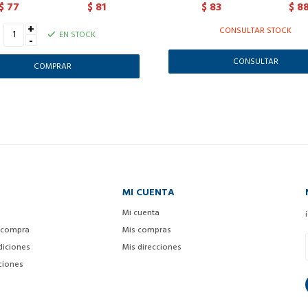
77
81
83
8
$
$
$
$
+
CONSULTAR STOCK
EN STOCK
-
CONSULTAR
MI CUENTA
Mi cuenta
 compra
Mis compras
diciones
Mis direcciones
ciones