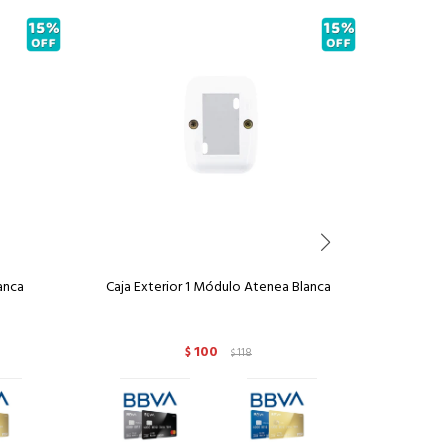
anca
Caja Exterior 1 Módulo Atenea Blanca
Módu
100
$
118
$