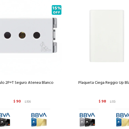
lo 2P+T Seguro Atenea Blanco
Plaqueta Ciega Reggio Up Bl
90
98
$
106
$
115
$
$