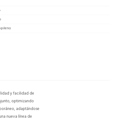
o
o
opileno
lidad y facilidad de
onjunto, optimizando
emporáneo, adaptándose
 una nueva línea de