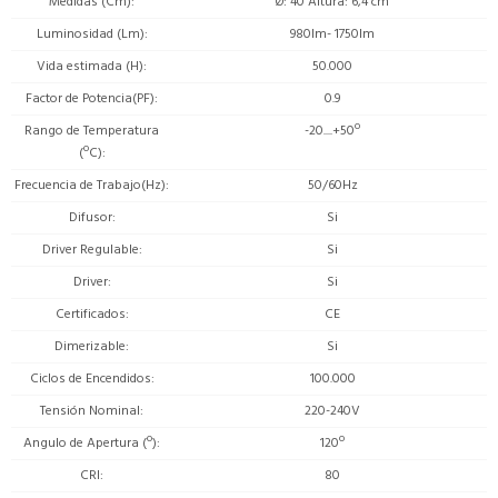
Medidas (Cm)
Ø: 40 Altura: 6,4 cm
Luminosidad (Lm)
980lm- 1750lm
Vida estimada (H)
50.000
Factor de Potencia(PF)
0.9
Rango de Temperatura
-20....+50º
(ºC)
Frecuencia de Trabajo(Hz)
50/60Hz
Difusor
Si
Driver Regulable
Si
Driver
Si
Certificados
CE
Dimerizable
Si
Ciclos de Encendidos
100.000
Tensión Nominal
220-240V
Angulo de Apertura (º)
120º
CRI
80