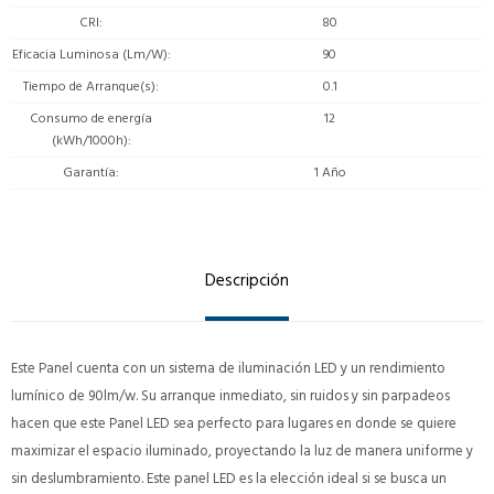
CRI
80
Eficacia Luminosa (Lm/W)
90
Tiempo de Arranque(s)
0.1
Consumo de energía
12
(kWh/1000h)
Garantía
1 Año
Descripción
Este Panel cuenta con un sistema de iluminación LED y un rendimiento
lumínico de 90lm/w. Su arranque inmediato, sin ruidos y sin parpadeos
hacen que este Panel LED sea perfecto para lugares en donde se quiere
maximizar el espacio iluminado, proyectando la luz de manera uniforme y
sin deslumbramiento. Este panel LED es la elección ideal si se busca un