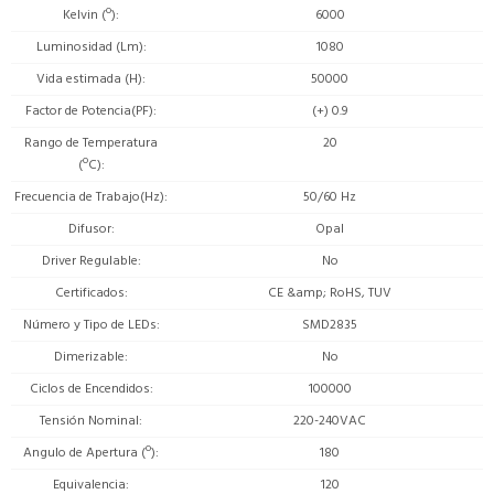
Kelvin (º)
6000
Luminosidad (Lm)
1080
Vida estimada (H)
50000
Factor de Potencia(PF)
(+) 0.9
Rango de Temperatura
20
(ºC)
Frecuencia de Trabajo(Hz)
50/60 Hz
Difusor
Opal
Driver Regulable
No
Certificados
CE &amp; RoHS, TUV
Número y Tipo de LEDs
SMD2835
Dimerizable
No
Ciclos de Encendidos
100000
Tensión Nominal
220-240VAC
Angulo de Apertura (º)
180
Equivalencia
120