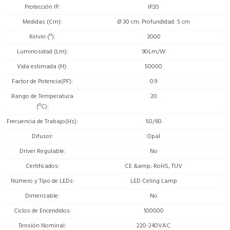
Protección IP
IP20
Medidas (Cm)
Ø 30 cm. Profundidad: 5 cm
Kelvin (º)
3000
Luminosidad (Lm)
90Lm/W
Vida estimada (H)
50000
Factor de Potencia(PF)
0.9
Rango de Temperatura
20
(ºC)
Frecuencia de Trabajo(Hz)
50/60
Difusor
Opal
Driver Regulable
No
Certificados
CE &amp; RoHS, TUV
Número y Tipo de LEDs
LED Celing Lamp
Dimerizable
No
Ciclos de Encendidos
100000
Tensión Nominal
220-240VAC