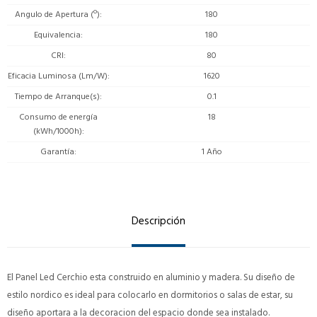
Angulo de Apertura (º)
180
Equivalencia
180
CRI
80
Eficacia Luminosa (Lm/W)
1620
Tiempo de Arranque(s)
0.1
Consumo de energía
18
(kWh/1000h)
Garantía
1 Año
Descripción
El Panel Led Cerchio esta construido en aluminio y madera. Su diseño de
estilo nordico es ideal para colocarlo en dormitorios o salas de estar, su
diseño aportara a la decoracion del espacio donde sea instalado.