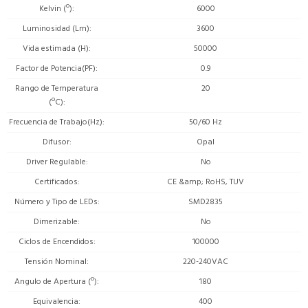
Kelvin (º)
6000
Luminosidad (Lm)
3600
Vida estimada (H)
50000
Factor de Potencia(PF)
0.9
Rango de Temperatura
20
(ºC)
Frecuencia de Trabajo(Hz)
50/60 Hz
Difusor
Opal
Driver Regulable
No
Certificados
CE &amp; RoHS, TUV
Número y Tipo de LEDs
SMD2835
Dimerizable
No
Ciclos de Encendidos
100000
Tensión Nominal
220-240VAC
Angulo de Apertura (º)
180
Equivalencia
400