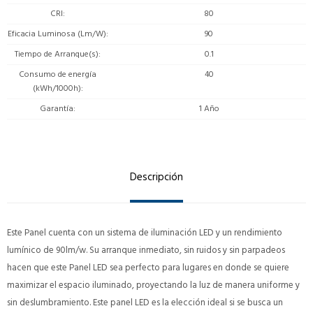
CRI
80
Eficacia Luminosa (Lm/W)
90
Tiempo de Arranque(s)
0.1
Consumo de energía
40
(kWh/1000h)
Garantía
1 Año
Descripción
Este Panel cuenta con un sistema de iluminación LED y un rendimiento
lumínico de 90lm/w. Su arranque inmediato, sin ruidos y sin parpadeos
hacen que este Panel LED sea perfecto para lugares en donde se quiere
maximizar el espacio iluminado, proyectando la luz de manera uniforme y
sin deslumbramiento. Este panel LED es la elección ideal si se busca un