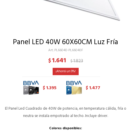
Panel LED 40W 60X60CM Luz Fría
PL66040-PL66040F
1.641
$
1.823
$
9
1.395
1.477
$
$
El Panel Led Cuadrado de 40W de potencia, en temperatura cálida, fría o
neutra se instala empotrado al techo. Incluye driver.
Colores disponibles: