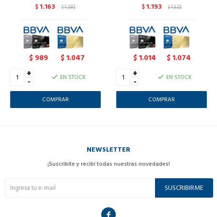
1.163
1.193
$
1.292
$
1.325
$
$
989
1.047
1.014
1.074
$
$
$
$
+
+
EN STOCK
EN STOCK
-
-
NEWSLETTER
¡Suscribite y recibí todas nuestras novedades!
SUSCRIBIRME
