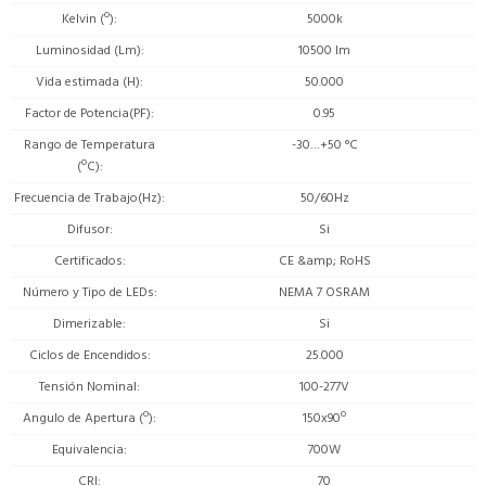
Kelvin (º)
5000k
Luminosidad (Lm)
10500 lm
Vida estimada (H)
50.000
Factor de Potencia(PF)
0.95
Rango de Temperatura
-30…+50 °C
(ºC)
Frecuencia de Trabajo(Hz)
50/60Hz
Difusor
Si
Certificados
CE &amp; RoHS
Número y Tipo de LEDs
NEMA 7 OSRAM
Dimerizable
Si
Ciclos de Encendidos
25.000
Tensión Nominal
100-277V
Angulo de Apertura (º)
150x90º
Equivalencia
700W
CRI
70