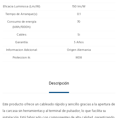
Eficacia Luminosa (Lm/W)
150 lm/W
Tiempo de Arranque(s)
0.1
Consumo de energía
70
(kWh/1000h)
Cables
Si
Garantía
5 Años
Informacion Adicional
Origen Alemania
Proteccion ik
IK08
Descripción
Este producto ofrece un cableado rápido y sencillo gracias a la apertura de
la carcasa sin herramientas y al terminal de pulsador, lo que facilita su
instalación. Está fabricado con componentes de alta calidad, garantizando