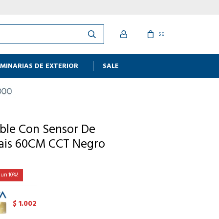
0
$
MINARIAS DE EXTERIOR
SALE
ble Con Sensor De
ais 60CM CCT Negro
10
1.002
$