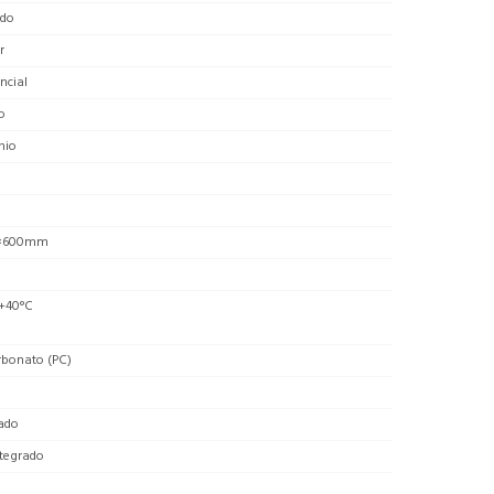
do
r
ncial
o
nio
0×600mm
 +40°C
rbonato (PC)
ado
ntegrado