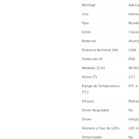
Montaje
Adosa
Uso
Interio
Tipo
Reside
Estilo
Clásic
Material
Alumi
Potencia Nominal (W)
1,8W
Protección IP
IP20
Medidas (Cm)
40×1
Kelvin (º)
CCT
Rango de Temperatura
0°C a
(ºC)
Difusor
Polica
Driver Regulable
No
Driver
Integr
Número y Tipo de LEDs
LED i
Dimerizable
No