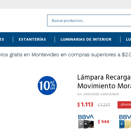
ES
ESTANTERÍAS
LUMINARIAS DE INTERIOR
LU
Lámpara Recarga
Movimiento Mor
ARMSM60-ARMSM60N
1.113
$
1.237
$
946
$