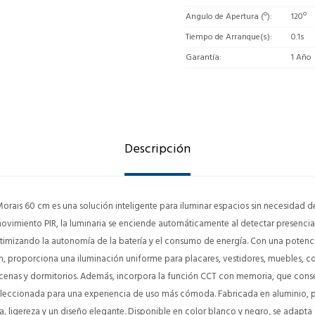
Angulo de Apertura (º)
120º
Tiempo de Arranque(s)
0.1s
Garantía
1 Año
Descripción
rais 60 cm es una solución inteligente para iluminar espacios sin necesidad de 
movimiento PIR, la luminaria se enciende automáticamente al detectar presenc
timizando la autonomía de la batería y el consumo de energía. Con una potenci
 proporciona una iluminación uniforme para placares, vestidores, muebles, coc
alacenas y dormitorios. Además, incorpora la función CCT con memoria, que conse
eleccionada para una experiencia de uso más cómoda. Fabricada en aluminio, p
, ligereza y un diseño elegante. Disponible en color blanco y negro, se adapta 