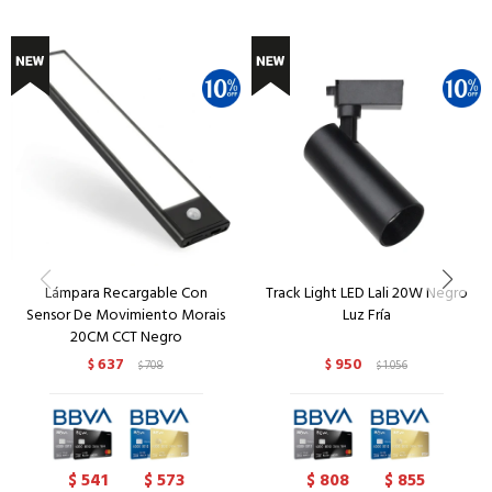
Lámpara Recargable Con
Track Light LED Lali 20W Negro
Sensor De Movimiento Morais
Luz Fría
20CM CCT Negro
637
950
$
708
$
1.056
$
$
541
573
808
855
$
$
$
$