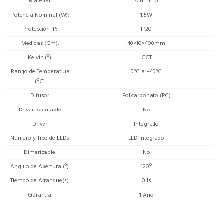
Material
Aluminio
Potencia Nominal (W)
1,5W
Protección IP
IP20
Medidas (Cm)
40×10×400mm
Kelvin (º)
CCT
Rango de Temperatura
0°C a +40°C
(ºC)
Difusor
Policarbonato (PC)
Driver Regulable
No
Driver
Integrado
Número y Tipo de LEDs
LED integrado
Dimerizable
No
Angulo de Apertura (º)
120º
Tiempo de Arranque(s)
0.1s
Garantía
1 Año