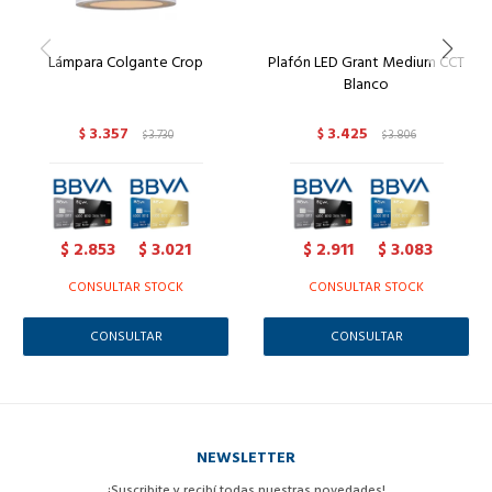
Lámpara Colgante Crop
Plafón LED Grant Medium CCT
Blanco
3.357
3.425
$
3.730
$
3.806
$
$
2.853
3.021
2.911
3.083
$
$
$
$
CONSULTAR STOCK
CONSULTAR STOCK
CONSULTAR
CONSULTAR
NEWSLETTER
¡Suscribite y recibí todas nuestras novedades!