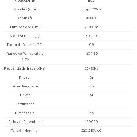
Protección IP
IP20
Medidas (Cm)
Largo: 120cm
Kelvin (º)
4000K
Luminosidad (Lm)
2880 lm
Vida estimada (H)
50.000
Factor de Potencia(PF)
0.9
Rango de Temperatura
-20/+50
(ºC)
Frecuencia de Trabajo(Hz)
50/60Hz
Difusor
Si
Driver Regulable
No
Driver
Si
Certificados
CE
Dimerizable
No
Ciclos de Encendidos
100.000
Tensión Nominal
220-240VAC