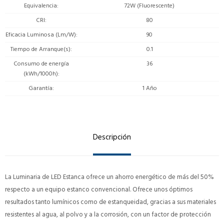
Equivalencia
72W (Fluorescente)
CRI
80
Eficacia Luminosa (Lm/W)
90
Tiempo de Arranque(s)
0.1
Consumo de energía
36
(kWh/1000h)
Garantía
1 Año
Descripción
La Luminaria de LED Estanca ofrece un ahorro energético de más del 50%
respecto a un equipo estanco convencional. Ofrece unos óptimos
resultados tanto lumínicos como de estanqueidad, gracias a sus materiales
resistentes al agua, al polvo y a la corrosión, con un factor de protección