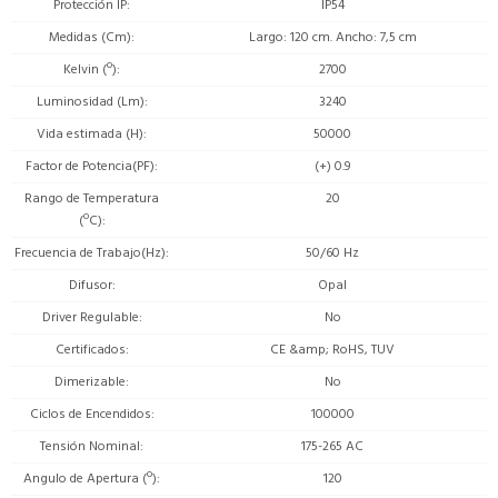
Protección IP
IP54
Medidas (Cm)
Largo: 120 cm. Ancho: 7,5 cm
Kelvin (º)
2700
Luminosidad (Lm)
3240
Vida estimada (H)
50000
Factor de Potencia(PF)
(+) 0.9
Rango de Temperatura
20
(ºC)
Frecuencia de Trabajo(Hz)
50/60 Hz
Difusor
Opal
Driver Regulable
No
Certificados
CE &amp; RoHS, TUV
Dimerizable
No
Ciclos de Encendidos
100000
Tensión Nominal
175-265 AC
Angulo de Apertura (º)
120