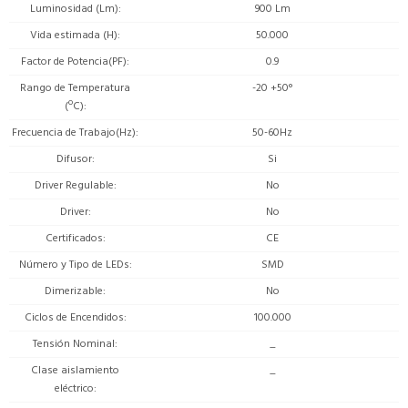
Luminosidad (Lm)
900 Lm
Vida estimada (H)
50.000
Factor de Potencia(PF)
0.9
Rango de Temperatura
-20 +50°
(ºC)
Frecuencia de Trabajo(Hz)
50-60Hz
Difusor
Si
Driver Regulable
No
Driver
No
Certificados
CE
Número y Tipo de LEDs
SMD
Dimerizable
No
Ciclos de Encendidos
100.000
Tensión Nominal
_
Clase aislamiento
_
eléctrico