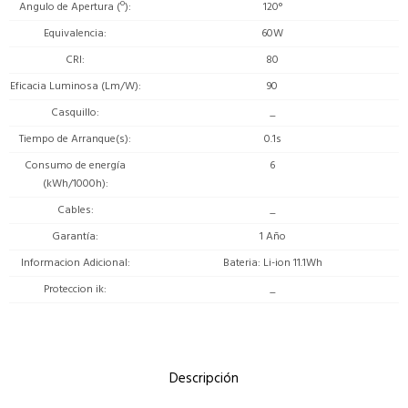
Angulo de Apertura (º)
120°
Equivalencia
60W
CRI
80
Eficacia Luminosa (Lm/W)
90
Casquillo
_
Tiempo de Arranque(s)
0.1s
Consumo de energía
6
(kWh/1000h)
Cables
_
Garantía
1 Año
Informacion Adicional
Bateria: Li-ion 11.1Wh
Proteccion ik
_
Descripción