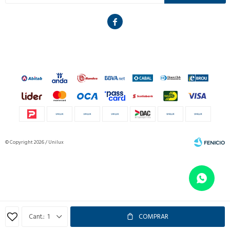

© Copyright 2026 / Unilux
Fenicio
1
COMPRAR