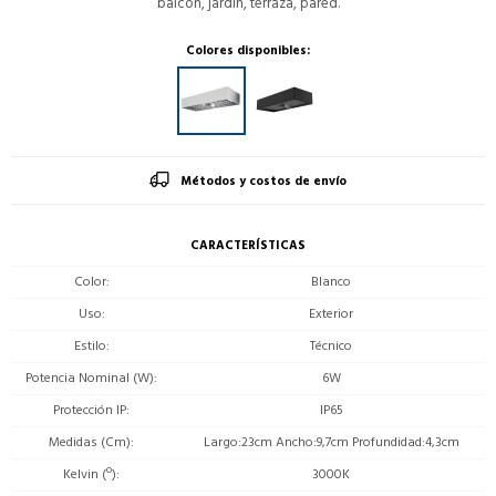
balcón, jardín, terraza, pared.
Colores disponibles:
Métodos y costos de envío
CARACTERÍSTICAS
Color
Blanco
Uso
Exterior
Estilo
Técnico
Potencia Nominal (W)
6W
Protección IP
IP65
Medidas (Cm)
Largo:23cm Ancho:9,7cm Profundidad:4,3cm
Kelvin (º)
3000K