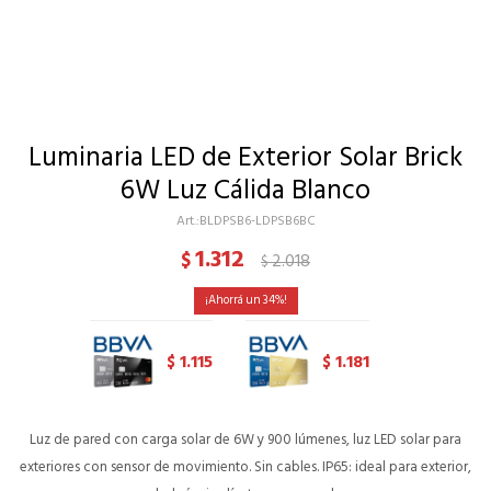
Luminaria LED de Exterior Solar Brick
6W Luz Cálida Blanco
BLDPSB6-LDPSB6BC
1.312
$
2.018
$
34
1.115
1.181
$
$
Luz de pared con carga solar de 6W y 900 lúmenes, luz LED solar para
exteriores con sensor de movimiento. Sin cables. IP65: ideal para exterior,