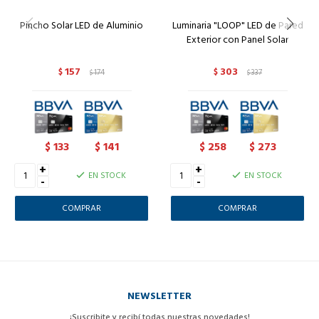
Pincho Solar LED de Aluminio
Luminaria "LOOP" LED de Pared
Exterior con Panel Solar
157
303
$
174
$
337
$
$
133
141
258
273
$
$
$
$
+
+
EN STOCK
EN STOCK
-
-
NEWSLETTER
¡Suscribite y recibí todas nuestras novedades!