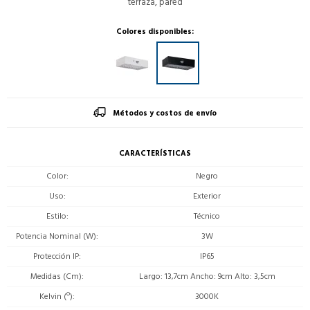
terraza, pared
Colores disponibles:
Métodos y costos de envío
CARACTERÍSTICAS
Color
Negro
Uso
Exterior
Estilo
Técnico
Potencia Nominal (W)
3W
Protección IP
IP65
Medidas (Cm)
Largo: 13,7cm Ancho: 9cm Alto: 3,5cm
Kelvin (º)
3000K