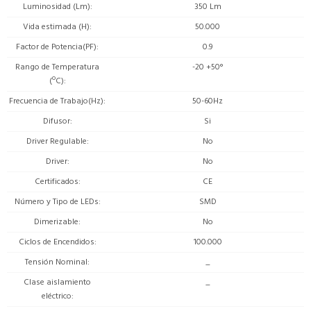
Luminosidad (Lm)
350 Lm
Vida estimada (H)
50.000
Factor de Potencia(PF)
0.9
Rango de Temperatura
-20 +50°
(ºC)
Frecuencia de Trabajo(Hz)
50-60Hz
Difusor
Si
Driver Regulable
No
Driver
No
Certificados
CE
Número y Tipo de LEDs
SMD
Dimerizable
No
Ciclos de Encendidos
100.000
Tensión Nominal
_
Clase aislamiento
_
eléctrico