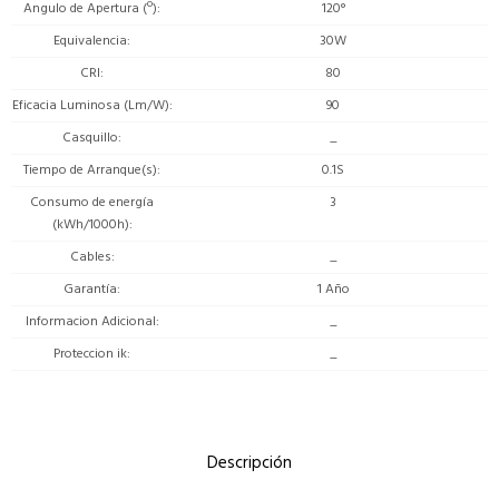
Angulo de Apertura (º)
120°
Equivalencia
30W
CRI
80
Eficacia Luminosa (Lm/W)
90
Casquillo
_
Tiempo de Arranque(s)
0.1S
Consumo de energía
3
(kWh/1000h)
Cables
_
Garantía
1 Año
Informacion Adicional
_
Proteccion ik
_
Descripción