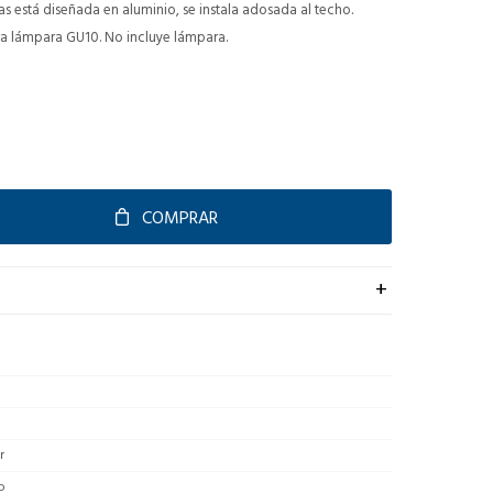
s está diseñada en aluminio, se instala adosada al techo.
ra lámpara GU10. No incluye lámpara.
COMPRAR
r
o