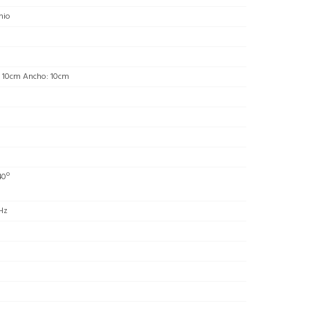
nio
: 10cm Ancho: 10cm
40º
Hz