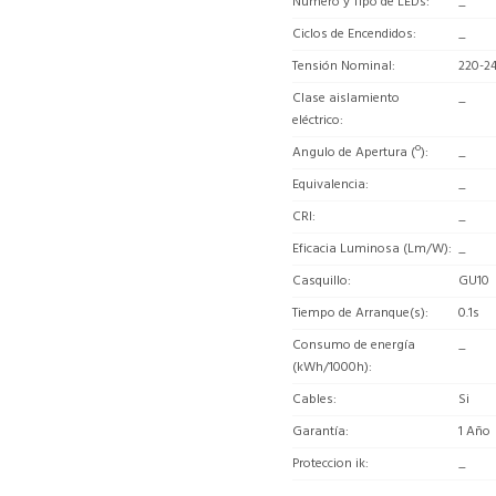
Número y Tipo de LEDs
_
Ciclos de Encendidos
_
Tensión Nominal
220-2
Clase aislamiento
_
eléctrico
Angulo de Apertura (º)
_
Equivalencia
_
CRI
_
Eficacia Luminosa (Lm/W)
_
Casquillo
GU10
Tiempo de Arranque(s)
0.1s
Consumo de energía
_
(kWh/1000h)
Cables
Si
Garantía
1 Año
Proteccion ik
_