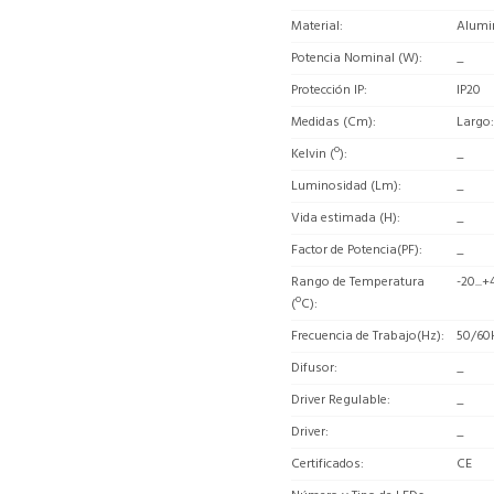
Material
Alumi
Potencia Nominal (W)
_
Protección IP
IP20
Medidas (Cm)
Largo
Kelvin (º)
_
Luminosidad (Lm)
_
Vida estimada (H)
_
Factor de Potencia(PF)
_
Rango de Temperatura
-20...+
(ºC)
Frecuencia de Trabajo(Hz)
50/60
Difusor
_
Driver Regulable
_
Driver
_
Certificados
CE