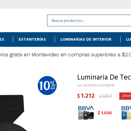
ES
ESTANTERÍAS
LUMINARIAS DE INTERIOR
LU
Luminaria De Tec
ADTSN01-ADTSN01N
1.212
$
1.347
$
1.030
$