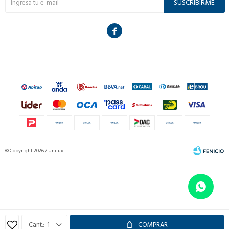
SUSCRIBIRME

© Copyright 2026 / Unilux
Fenicio
1
COMPRAR