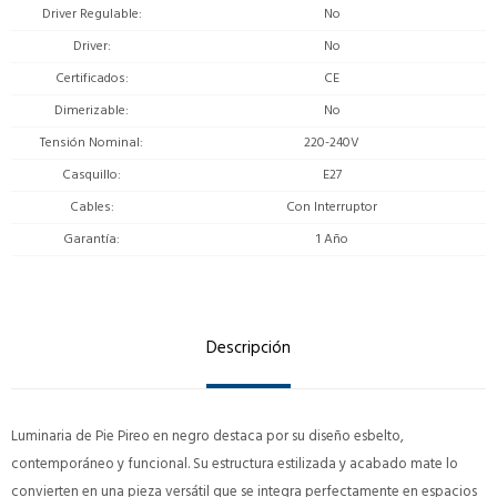
Driver Regulable
No
Driver
No
Certificados
CE
Dimerizable
No
Tensión Nominal
220-240V
Casquillo
E27
Cables
Con Interruptor
Garantía
1 Año
Descripción
Luminaria de Pie Pireo en negro destaca por su diseño esbelto,
contemporáneo y funcional. Su estructura estilizada y acabado mate lo
convierten en una pieza versátil que se integra perfectamente en espacios