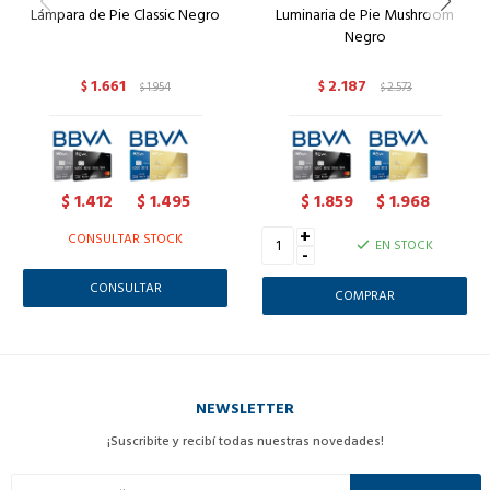
Lámpara de Pie Classic Negro
Luminaria de Pie Mushroom
Negro
1.661
2.187
$
1.954
$
2.573
$
$
1.412
1.495
1.859
1.968
$
$
$
$
+
CONSULTAR STOCK
EN STOCK
-
CONSULTAR
NEWSLETTER
¡Suscribite y recibí todas nuestras novedades!