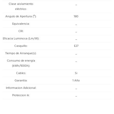
Clase aislamiento
_
eléctrico
Angulo de Apertura (º)
180
Equivalencia
_
CRI
_
Eficacia Luminosa (Lm/W)
_
Casquillo
E27
Tiempo de Arranque(s)
_
Consumo de energía
_
(kWh/1000h)
Cables
Si
Garantía
1 Año
Informacion Adicional
_
Proteccion ik
_