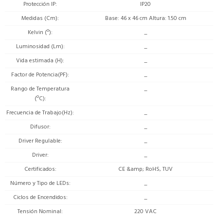
Protección IP
IP20
Medidas (Cm)
Base: 46 x 46 cm Altura: 1.50 cm
Kelvin (º)
_
Luminosidad (Lm)
_
Vida estimada (H)
_
Factor de Potencia(PF)
_
Rango de Temperatura
_
(ºC)
Frecuencia de Trabajo(Hz)
_
Difusor
_
Driver Regulable
_
Driver
_
Certificados
CE &amp; RoHS, TUV
Número y Tipo de LEDs
_
Ciclos de Encendidos
_
Tensión Nominal
220 VAC