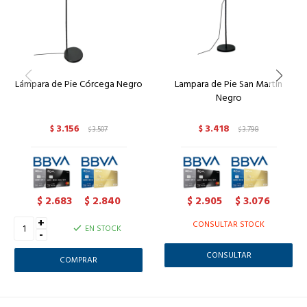
Lámpara de Pie Córcega Negro
Lampara de Pie San Martin
Negro
3.156
3.418
$
3.507
$
3.798
$
$
2.683
2.840
2.905
3.076
$
$
$
$
+
CONSULTAR STOCK
EN STOCK
-
CONSULTAR