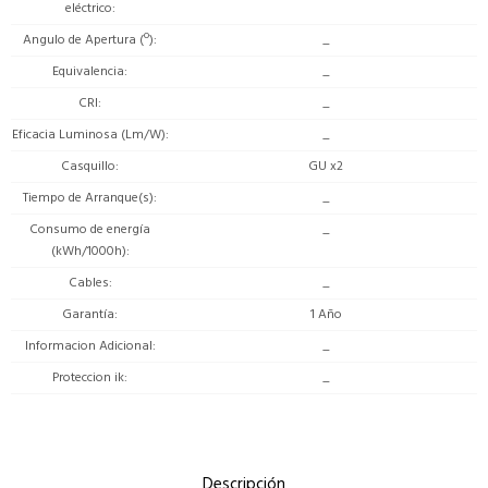
eléctrico
Angulo de Apertura (º)
_
Equivalencia
_
CRI
_
Eficacia Luminosa (Lm/W)
_
Casquillo
GU x2
Tiempo de Arranque(s)
_
Consumo de energía
_
(kWh/1000h)
Cables
_
Garantía
1 Año
Informacion Adicional
_
Proteccion ik
_
Descripción