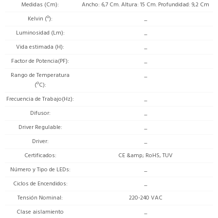
Medidas (Cm)
Ancho: 6,7 Cm. Altura: 15 Cm. Profundidad: 9,2 Cm
Kelvin (º)
_
Luminosidad (Lm)
_
Vida estimada (H)
_
Factor de Potencia(PF)
_
Rango de Temperatura
_
(ºC)
Frecuencia de Trabajo(Hz)
_
Difusor
_
Driver Regulable
_
Driver
_
Certificados
CE &amp; RoHS, TUV
Número y Tipo de LEDs
_
Ciclos de Encendidos
_
Tensión Nominal
220-240 VAC
Clase aislamiento
_