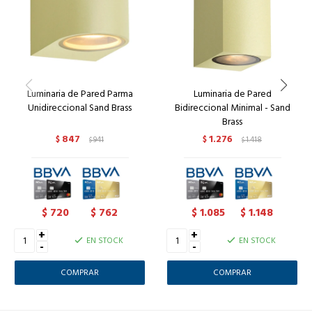
Luminaria de Pared Parma
Luminaria de Pared
Unidireccional Sand Brass
Bidireccional Minimal - Sand
Brass
847
1.276
$
941
$
1.418
$
$
720
762
1.085
1.148
$
$
$
$
+
+
EN STOCK
EN STOCK
-
-