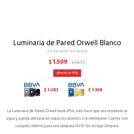
Luminaria de Pared Orwell Blanco
AACM210-AACM210B
1.509
$
1.677
$
10
1.283
1.358
$
$
La Luminaria de Pared Orwell tiene IP54, esto hace que sea resistente al
agua y pueda utilizarse en espacios abiertos a la intemperie. Cuenta con
casquillo interior para una lámpara GU10. No incluye làmpara.