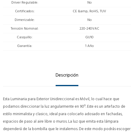
Driver Regulable
No
Certificados
CE &amp; RoHS, TUV
Dimerizable
No
Tensión Nominal
220-240VAC
Casquillo
GU10
Garantía
1 Año
Descripción
Esta Luminaria para Exterior Unidireccional es Móvil, lo cual hace que
podamos direccionar la luz angularmente en 90º. Este es un artefacto de
estilo minimalista y clasico, ideal para colocarlo adosado en fachadas,
espacios de paso al aire libre o muros. La luz que emita esta lámpara
dependerá de la bombilla que le instalemos. De este modo podrás escoger